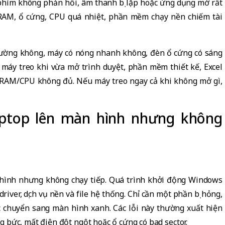
 phím không phản hồi, âm thanh bị lặp hoặc ứng dụng mở rất
n RAM, ổ cứng, CPU quá nhiệt, phần mềm chạy nền chiếm tài
ường không, máy có nóng nhanh không, đèn ổ cứng có sáng
 máy treo khi vừa mở trình duyệt, phần mềm thiết kế, Excel
n RAM/CPU không đủ. Nếu máy treo ngay cả khi không mở gì,
aptop lên màn hình nhưng không
 hình nhưng không chạy tiếp. Quá trình khởi động Windows
iver, dịch vụ nền và file hệ thống. Chỉ cần một phần bị hỏng,
ặc chuyển sang màn hình xanh. Các lỗi này thường xuất hiện
 bức, mất điện đột ngột hoặc ổ cứng có bad sector.