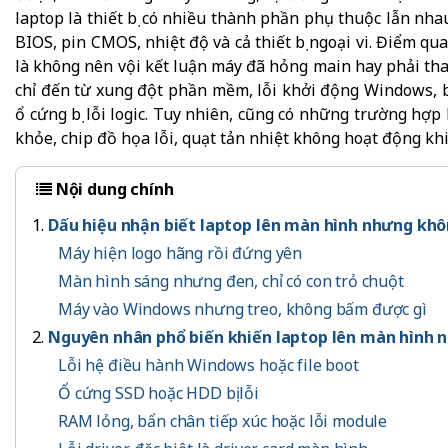
laptop là thiết bị có nhiều thành phần phụ thuộc lẫn nh
BIOS, pin CMOS, nhiệt độ và cả thiết bị ngoại vi. Điểm q
là không nên vội kết luận máy đã hỏng main hay phải tha
chỉ đến từ xung đột phần mềm, lỗi khởi động Windows, bả
ổ cứng bị lỗi logic. Tuy nhiên, cũng có những trường h
khỏe, chip đồ họa lỗi, quạt tản nhiệt không hoạt động khi
Nội dung chính
Dấu hiệu nhận biết laptop lên màn hình nhưng kh
Máy hiện logo hãng rồi đứng yên
Màn hình sáng nhưng đen, chỉ có con trỏ chuột
Máy vào Windows nhưng treo, không bấm được gì
Nguyên nhân phổ biến khiến laptop lên màn hình 
Lỗi hệ điều hành Windows hoặc file boot
Ổ cứng SSD hoặc HDD bị lỗi
RAM lỏng, bẩn chân tiếp xúc hoặc lỗi module