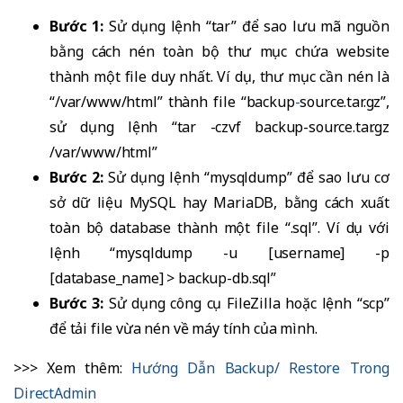
Bước 1:
Sử dụng lệnh “tar” để sao lưu mã nguồn
bằng cách nén toàn bộ thư mục chứa website
thành một file duy nhất. Ví dụ, thư mục cần nén là
“/var/www/html” thành file “backup
-
source.tar.gz”,
sử dụng lệnh “tar -czvf backup-source.tar.gz
/var/www/html”
Bước 2:
Sử dụng lệnh “mysqldump” để sao lưu cơ
sở dữ liệu MySQL hay MariaDB, bằng cách xuất
toàn bộ database thành một file “.sql”. Ví dụ với
lệnh “mysqldump -u [username] -p
[database_name] > backup-db.sql”
Bước 3:
Sử dụng công cụ FileZilla hoặc lệnh “scp”
để tải file vừa nén về máy tính của mình.
>>> Xem thêm:
Hướng Dẫn Backup/ Restore Trong
DirectAdmin