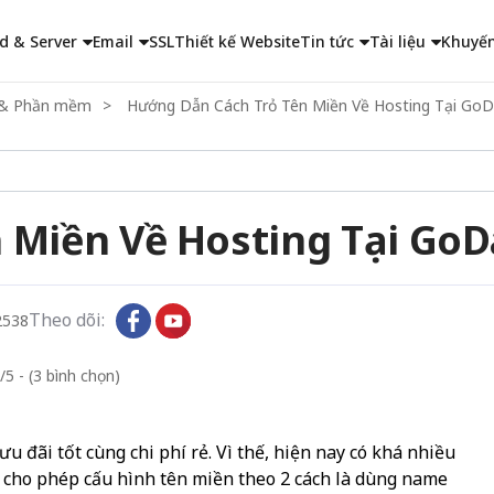
d & Server
Email
SSL
Thiết kế Website
Tin tức
Tài liệu
Khuyến
ng & Phần mềm
Hướng Dẫn Cách Trỏ Tên Miền Về Hosting Tại GoDa
Miền Về Hosting Tại GoDad
Theo dõi:
2538
/5 - (3 bình chọn)
u đãi tốt cùng chi phí rẻ. Vì thế, hiện nay có khá nhiều
dy cho phép cấu hình tên miền theo 2 cách là dùng name