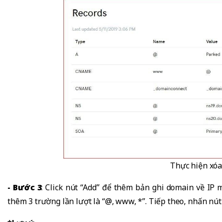
Thực hiện xóa
- Bước 3
: Click nút “Add” để thêm bản ghi domain về IP 
thêm 3 trường lần lượt là “@, www, *”. Tiếp theo, nhấn nút