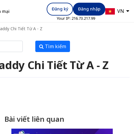
Đăng ký
Đăng nhập
VN
 mại
Your IP:
216.73.217.99
ddy Chi Tiết Từ A - Z
Tìm kiếm
dy Chi Tiết Từ A - Z
Bài viết liên quan