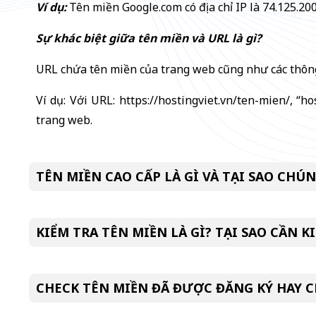
Ví dụ:
Tên miền Google.com có địa chỉ IP là 74.125.20
Sự khác biệt giữa tên miền và URL là gì?
URL chứa tên miền của trang web cũng như các thông
Ví dụ: Với URL: https://hostingviet.vn/ten-mien/, “h
trang web.
TÊN MIỀN CAO CẤP LÀ GÌ VÀ TẠI SAO CHÚ
KIỂM TRA TÊN MIỀN LÀ GÌ? TẠI SAO CẦN 
CHECK TÊN MIỀN ĐÃ ĐƯỢC ĐĂNG KÝ HAY 