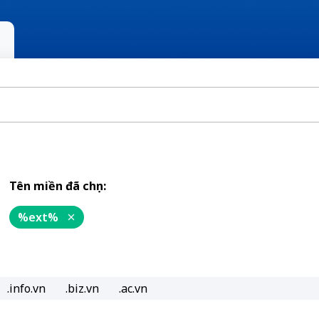
Tên miền đã chọn:
%ext%
.info.vn
.biz.vn
.ac.vn