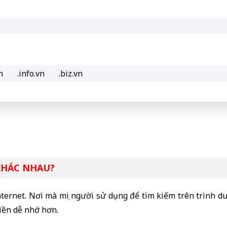
n
.info.vn
.biz.vn
 KHÁC NHAU?
ternet. Nơi mà mọi người sử dụng để tìm kiếm trên trình d
miền dễ nhớ hơn.