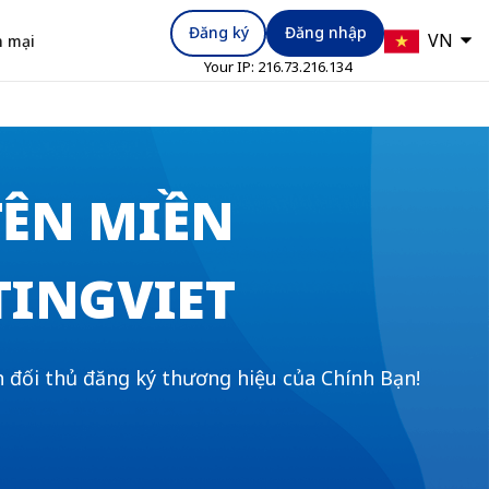
Đăng ký
Đăng nhập
VN
 mại
Your IP:
216.73.216.134
TÊN MIỀN
STINGVIET
h đối thủ đăng ký thương hiệu của Chính Bạn!