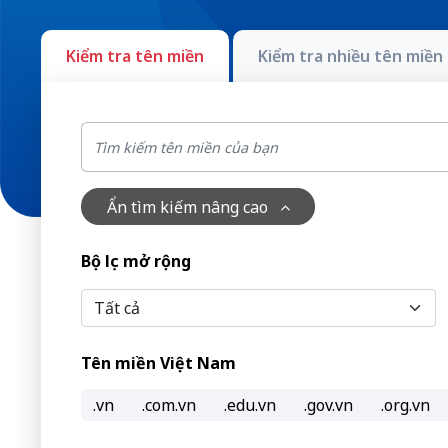
Kiểm tra tên miền
Kiểm tra nhiều tên miền
Ẩn tìm kiếm nâng cao
Bộ lọc mở rộng
Tên miền Việt Nam
.vn
.com.vn
.edu.vn
.gov.vn
.org.vn