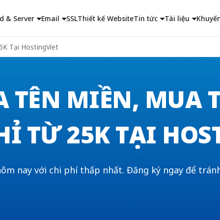
d & Server
Email
SSL
Thiết kế Website
Tin tức
Tài liệu
Khuyến
5K Tại HostingViet
A TÊN MIỀN, MUA 
HỈ TỪ 25K TẠI HO
ôm nay với chi phí thấp nhất. Đăng ký ngay để trán