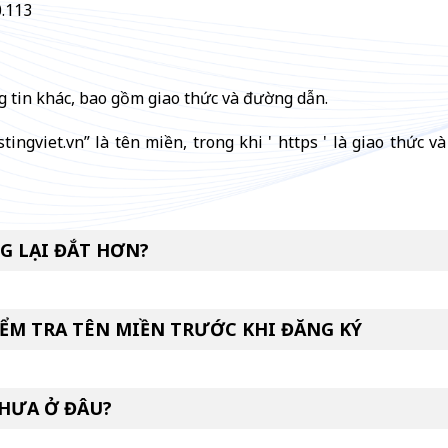
0.113
 tin khác, bao gồm giao thức và đường dẫn.
ostingviet.vn” là tên miền, trong khi ' https ' là giao thức
NG LẠI ĐẮT HƠN?
KIỂM TRA TÊN MIỀN TRƯỚC KHI ĐĂNG KÝ
CHƯA Ở ĐÂU?