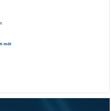
n
ời mới