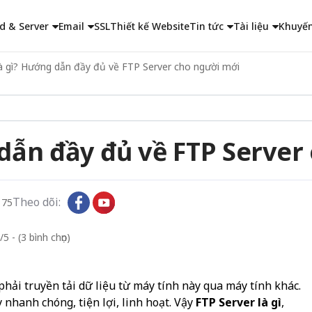
d & Server
Email
SSL
Thiết kế Website
Tin tức
Tài liệu
Khuyến
là gì? Hướng dẫn đầy đủ về FTP Server cho người mới
 dẫn đầy đủ về FTP Server
Theo dõi:
175
5 - (3 bình chọn)
hải truyền tải dữ liệu từ máy tính này qua máy tính khác.
 nhanh chóng, tiện lợi, linh hoạt. Vậy
FTP Server là gì
,