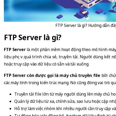
FTP Server là gì? Hướng dẫn đầ
FTP Server là gì?
FTP Server
là một phần mềm hoạt động theo mô hình máy kh
liệu phục vụ quá trình chia sẻ, truyền tải. Người dùng kết
hoặc truy cập vào dữ liệu có sẵn và tải xuống.
FTP Server còn được gọi là máy chủ truyền file
bởi chức
các máy tính trong kiến trúc mạng. Nó cũng đóng vai trò qu
Truyền tải file lớn từ máy người dùng lên máy chủ ho
Quản lý dữ liệu từ xa, chỉnh sửa, sao lưu hoặc cập nh
Hỗ trợ làm việc nhóm khi nhiều người cần truy cập và
Tự động hóa việc đồng bộ,
backup
dữ liệu định kỳ c