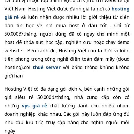
Là đơn vị thuộc top 3 lĩnh vực dịch vụ lưu trữ website tại
Việt Nam, Hosting Việt được đánh giá là nơi có
hosting
giá rẻ
và luôn nhận được nhiều lời giới thiệu từ diễn
đàn tin học về nơi mua host ở đâu tốt . Chỉ từ
50.000đ/tháng, người dùng đã có ngay cho mình một
host để thỏa sức học tập, nghiên cứu hoặc chạy demo
website… Bên cạnh đó, Hosting Việt còn là đơn vị luôn
tiên phong trong công nghệ điện toán đám mây (cloud
hosting),gói
thuê server
với băng thông khủng không
giới hạn.
Hosting Việt có đa dạng gói dịch vụ, bên cạnh những gói
giá siêu rẻ 50.000đ/tháng, nhà cung cấp còn có
những
vps giá rẻ
chất lượng dành cho nhiều nhóm
doanh nghiệp khác nhau. Các gói này luôn đáp ứng đủ
nhu cầu lưu trữ, truy cập hàng chục nghìn người mỗi
ngày.