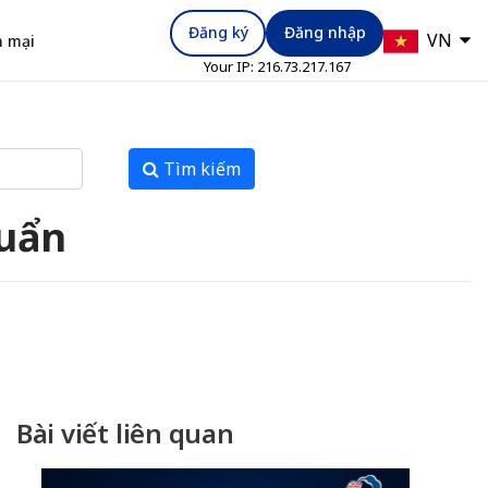
Đăng ký
Đăng nhập
VN
 mại
Your IP:
216.73.217.167
Tìm kiếm
huẩn
Bài viết liên quan