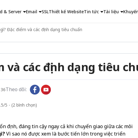
d & Server
Email
SSL
Thiết kế Website
Tin tức
Tài liệu
Khuyến
 gì? Đặc điểm và các định dạng tiêu chuẩn
m và các định dạng tiêu c
Theo dõi:
136
.5/5 - (2 bình chọn)
định, đáng tin cậy ngay cả khi chuyển giao giữa các môi
gì?
Vì sao nó được xem là bước tiến lớn trong việc triển