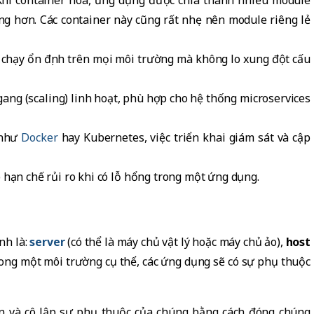
ng hơn. Các container này cũng rất nhẹ nên module riêng lẻ
 chạy ổn định trên mọi môi trường mà không lo xung đột cấu
ang (scaling) linh hoạt, phù hợp cho hệ thống microservices
 như
Docker
hay Kubernetes, việc triển khai giám sát và cập
p hạn chế rủi ro khi có lỗ hổng trong một ứng dụng.
nh là:
server
(có thể là máy chủ vật lý hoặc máy chủ ảo),
host
rong một môi trường cụ thể, các ứng dụng sẽ có sự phụ thuộc
n và cô lập sự phụ thuộc của chúng bằng cách đóng chúng