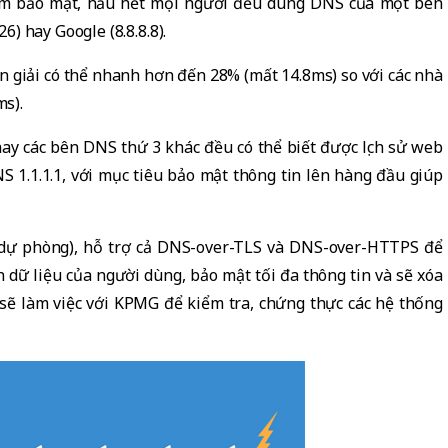
ém bảo mật, hầu hết mọi người đều dùng DNS của một bên
) hay Google (8.8.8.8).
n giải có thể nhanh hơn đến 28% (mất 14.8ms) so với các nhà
s).
ay các bên DNS thứ 3 khác đều có thể biết được lịch sử web
S 1.1.1.1, với mục tiêu bảo mật thông tin lên hàng đầu giúp
NS dự phòng), hỗ trợ cả DNS-over-TLS và DNS-over-HTTPS để
 dữ liệu của người dùng, bảo mật tối đa thông tin và sẽ xóa
ọ sẽ làm việc với KPMG để kiểm tra, chứng thực các hệ thống