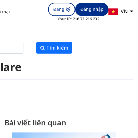
Đăng ký
Đăng nhập
VN
 mại
Your IP:
216.73.216.232
Tìm kiếm
lare
Bài viết liên quan