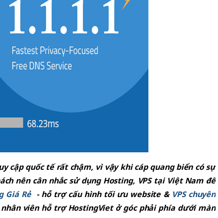
ruy cập quốc tế rất chậm, vì vậy khi cáp quang biển có sự
khách nên cân nhắc sử dụng Hosting, VPS tại Việt Nam để
g Giá Rẻ
- hỗ trợ cấu hình tối ưu website &
VPS chuyên
 nhân viên hỗ trợ HostingViet ở góc phải phía dưới màn