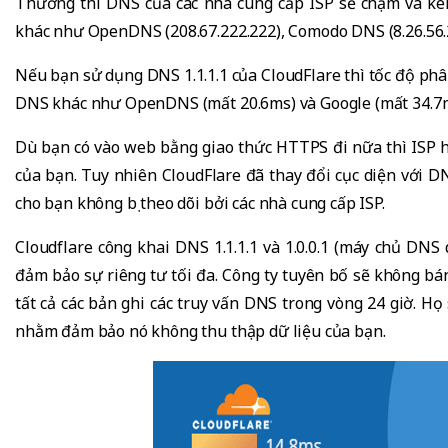
Thường thì DNS của các nhà cung cấp ISP sẽ chậm và k
khác như OpenDNS (208.67.222.222), Comodo DNS (8.26.56.26
Nếu bạn sử dụng DNS 1.1.1.1 của CloudFlare thì tốc độ phâ
DNS khác như OpenDNS (mất 20.6ms) và Google (mất 34.7m
Dù bạn có vào web bằng giao thức HTTPS đi nữa thì ISP h
của bạn. Tuy nhiên CloudFlare đã thay đổi cục diện với DN
cho bạn không bị theo dõi bởi các nhà cung cấp ISP.
Cloudflare công khai DNS 1.1.1.1 và 1.0.0.1 (máy chủ D
đảm bảo sự riêng tư tối đa. Công ty tuyên bố sẽ không bán
tất cả các bản ghi các truy vấn DNS trong vòng 24 giờ. H
nhằm đảm bảo nó không thu thập dữ liệu của bạn.