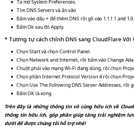
Ta mở System Preferences.
Tìm DNS Servers và ấn vào
Bấm vào dấu + để thêm DNS rồi gõ vào 1.1.1.1 and 1.0.
Bấm Ok sau đó Apply.
* Tương tự cách chỉnh DNS sang CloudFlare Vớ
Chọn Start và chọn Control Panel.
Chọn Network and Internet, rồi bấm vào Change Adap
Chuột phải vào mạng Wi-Fi đang dùng, rồi chọn Prope
Chọn phần Internet Protocol Version 4 rồi chọn Prop
Chọn Use The Following DNS Server Addresses, rồi gõ
Bấm OK là xong.
Trên đây là những thông tin vô cùng hữu ích về Cloud 
thông tin hữu ích, góp phần giúp tăng trải nghiệm 
dưới để được chúng tôi hỗ trợ nhé!