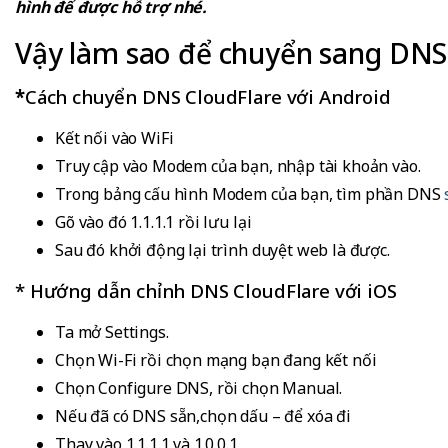
hình để được hỗ trợ nhé.
Vậy làm sao để chuyển sang DNS 
*
Cách chuyển DNS CloudFlare với Android
Kết nối vào WiFi
Truy cập vào Modem của bạn, nhập tài khoản vào.
Trong bảng cấu hình Modem của bạn, tìm phần DNS
Gõ vào đó 1.1.1.1 rồi lưu lại
Sau đó khởi động lại trình duyệt web là được.
* Hướng dẫn chỉnh DNS CloudFlare với iOS
Ta mở Settings.
Chọn Wi-Fi rồi chọn mạng bạn đang kết nối
Chọn Configure DNS, rồi chọn Manual.
Nếu đã có DNS sẵn,chọn dấu – để xóa đi
Thay vào 1.1.1.1 và 1.0.0.1