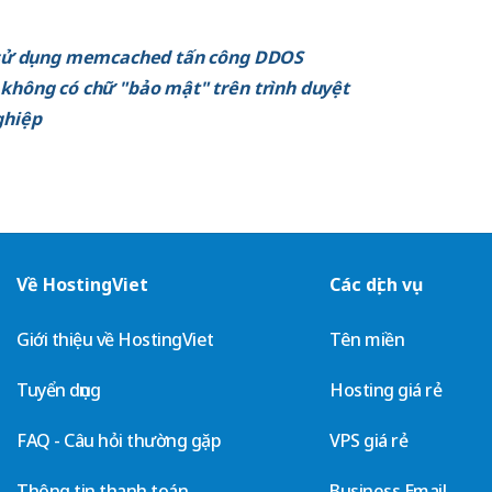
PS sử dụng memcached tấn công DDOS
 không có chữ "bảo mật" trên trình duyệt
ghiệp
Về HostingViet
Các dịch vụ
Giới thiệu về HostingViet
Tên miền
Tuyển dụng
Hosting giá rẻ
FAQ - Câu hỏi thường gặp
VPS giá rẻ
Thông tin thanh toán
Business Email