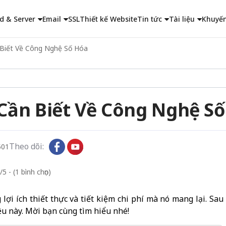
d & Server
Email
SSL
Thiết kế Website
Tin tức
Tài liệu
Khuyến
 Biết Về Công Nghệ Số Hóa
 Cần Biết Về Công Nghệ S
Theo dõi:
501
5 - (1 bình chọn)
ợi ích thiết thực và tiết kiệm chi phí mà nó mang lại. Sau
iệu này. Mời bạn cùng tìm hiểu nhé!