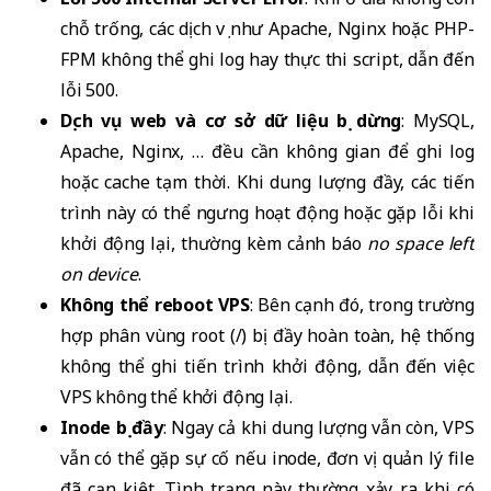
chỗ trống, các dịch vụ như Apache, Nginx hoặc PHP-
FPM không thể ghi log hay thực thi script, dẫn đến
lỗi 500.
Dịch vụ web và cơ sở dữ liệu bị dừng
: MySQL,
Apache, Nginx, … đều cần không gian để ghi log
hoặc cache tạm thời. Khi dung lượng đầy, các tiến
trình này có thể ngưng hoạt động hoặc gặp lỗi khi
khởi động lại, thường kèm cảnh báo
no space left
on device
.
Không thể reboot VPS
: Bên cạnh đó, trong trường
hợp phân vùng root (/) bị đầy hoàn toàn, hệ thống
không thể ghi tiến trình khởi động, dẫn đến việc
VPS không thể khởi động lại.
Inode bị đầy
: Ngay cả khi dung lượng vẫn còn, VPS
vẫn có thể gặp sự cố nếu inode, đơn vị quản lý file
đã cạn kiệt. Tình trạng này thường xảy ra khi có