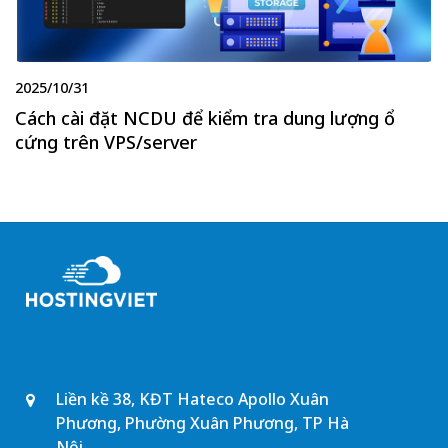
2025/10/31
Cách cài đặt NCDU để kiểm tra dung lượng ổ
cứng trên VPS/server
Liền kề 38, KĐT Hateco Apollo Xuân
Phương, Phường Xuân Phương, TP Hà
Nội