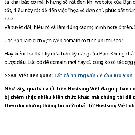
ta khai báo cơ mà. Nhưng sẽ rất đen khi website của Bạn 
tốt, điều này rất dễ đến việc "họa vô đơn chí, phúc bất tr
nhé.
Và tuyệt đối, hiểu rõ và làm đúng các mục mình note ở trê
Các Bạn làm dịch vụ chuyển domain có tính phí thì sao?
Hãy kiểm tra thật kỹ dựa trên kỹ năng của Bạn. Không chắc 
được đâu. Lúc đó để domain mới hay cũ cũng ko có tác dụng 
>>Bài viết liên quan:
Tất cả những vấn đề cần lưu ý kh
Như vậy, qua bài viết trên Hostsing Việt đã giúp bạn có
bị thêm thật nhiều kiến thức khác mà chúng tôi đã c
theo dõi những thông tin mới nhất từ Hostsing Việt nh