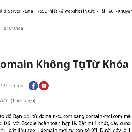
d & Server
Email
SSL
Thiết kế Website
Tin tức
Tài liệu
Khuyến
 Tụt Từ Khóa
Domain Không Tụt Từ Khóa
Theo dõi:
312
.5/5 - (1 bình chọn)
 nào đó Bạn đổi từ domain-cu.com sang domain-moi.com mà
. Đối với Google hoàn toàn hợp lệ. Bật mí 1 chút, đây cũng
 khi "bắt đầu seo 1 domain mới từ con số 0"! Dưới đây là 1