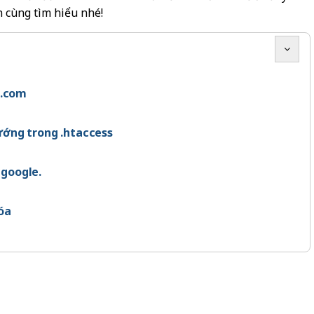
 cùng tìm hiểu nhé!
i.com
ướng trong .htaccess
 google.
óa