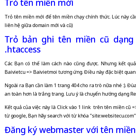
Trỏ tên miền mới
Trỏ tên miền mới để tên miền chạy chính thức. Lúc này cầ
liên hệ giữa domain mới và cũ)
Trỏ bản ghi tên miền cũ dạng 
.htaccess
Các Bạn có thể làm cách nào cũng được. Nhưng kết quả
Baivietcu => Baivietmoi tương ứng. Điều này đặc biệt qua
Ngoài ra Bạn cần làm 1 trang 404 cho ra trò nữa nhé :). Đùa
an toàn hơn là trắng trang. Lưu ý là chuyển hướng dạng Re
Kết quả của việc này là Click vào 1 link trên tên miền cũ
từ google, Bạn hãy search với từ khóa "site:websitecu.com" 
Đăng ký webmaster với tên miền