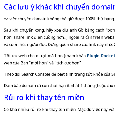
Các lưu ý khác khi chuyển domain
=> việc chuyển domain không thể giữ được 100% thứ hạng, có
Sau khi chuyển xong, hãy xoa dịu anh Gồ bằng cách "bơm
hơn, share link điên cuồng hơn...) ngoài ra cần fresh webs
và cuốn hút người đọc. Đừng quên share các link này nhé. C
Tối ưu web cho mượt mà hơn (tham khảo
Plugin Rocke
web của Bạn "mới hơn" và "tích cực hơn"
Theo dõi Search Console để biết tình trạng sức khỏe của Site
Đảm bảo domain cũ còn thời hạn ít nhất 1 tháng (hoặc cho 
Rủi ro khi thay tên miền
Có khá nhiều rủi ro khi thay tên miền. Mặc dù việc này vớ