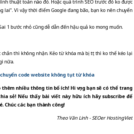
dính thuật toán nào đó. Hoặc quá trình SEO trước đó ko được
ùng lai". Vì vậy thời điểm Google đang bão, bạn ko nên chuyển
n. Sai 1 bước nhỏ cũng dễ dẫn đến hậu quả ko mong muốn.
chắn thì không nhận. Kẻo từ khóa mà bị tụt thì ko thể kéo lại
gì nữa.
i chuyển code website không tụt từ khóa
 thêm nhiều thông tin bổ ích! Hi vọng bạn sẽ có thể trang
hia sẻ! Nếu thấy bài viết này hữu ích hãy subscribe để
é. Chúc các bạn thành công!
Theo Văn Linh - SEOer HostingViet