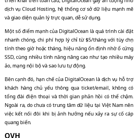
triển khai trên toàn cầu, DigitalOcean gây ấn tượng nhờ
dịch vụ Cloud Hosting, hệ thống cơ sở dữ liệu mạnh mẽ
và giao diện quản lý trực quan, dễ sử dụng.
Một số điểm mạnh của DigitalOcean là quá trình cài đặt
nhanh chóng, chi phí hợp lý chỉ từ $5/tháng với tùy chọn
tính theo giờ hoặc tháng, hiệu năng ổn định nhờ ổ cứng
SSD, cùng nhiều tính năng nâng cao như tạo nhiều máy
ảo, mạng nội bộ và sao lưu tự động.
Bên cạnh đó, hạn chế của DigitalOcean là dịch vụ hỗ trợ
khách hàng chủ yếu thông qua ticket/email, không có
tổng đài điện thoại và thời gian phản hồi có thể chậm.
Ngoài ra, do chưa có trung tâm dữ liệu tại Việt Nam nên
việc kết nối đôi khi bị ảnh hưởng nếu xảy ra sự cố cáp
quang biển.
OVH