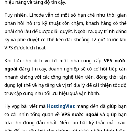
hiệu năng và tăng độ tin cậy.
Tuy nhiên, Linode vẫn có một số hạn chế như thời gian
phản hồi hỗ trợ kỹ thuật còn chậm, khách hàng có thể
phải chờ lâu để được giải quyết. Ngoài ra, quy trình đăng
ký và phê duyệt có thể kéo dài khoảng 12 giờ trước khi
VPS được kích hoạt.
Khi lựa chọn dịch vụ từ một nhà cung cấp
VPS nước
ngoài
đáng tin cậy, doanh nghiệp sẽ có cơ hội tiếp cận
nhanh chóng với các công nghệ tiên tiến, đồng thời tận
dụng lợi thế về hạ tầng và vị trí địa lý để cải thiện tốc độ
truy cập cũng như tối ưu hiệu quả vận hành.
Hy vọng bài viết mà
HostingViet
mang đến đã giúp bạn
có cái nhìn tổng quan về
VPS nước ngoài
và giúp bạn
lựa chọn đúng đắn nhất. Nếu còn bất kỳ thắc mắc nào,
hãy để lại câu hỏi cho chúng tôi dưới phần bình luận,