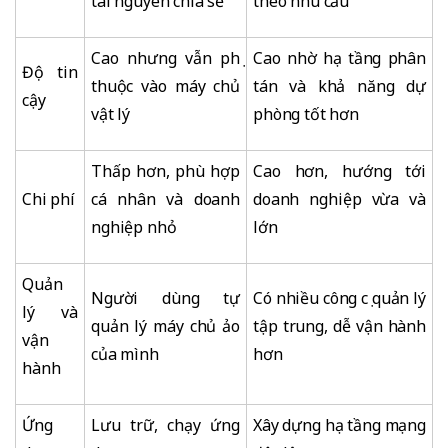
tài nguyên chia sẻ
theo nhu cầu
Cao nhưng vẫn phụ
Cao nhờ hạ tầng phân
Độ tin
thuộc vào máy chủ
tán và khả năng dự
cậy
vật lý
phòng tốt hơn
Thấp hơn, phù hợp
Cao hơn, hướng tới
Chi phí
cá nhân và doanh
doanh nghiệp vừa và
nghiệp nhỏ
lớn
Quản
Người dùng tự
Có nhiều công cụ quản lý
lý và
quản lý máy chủ ảo
tập trung, dễ vận hành
vận
của mình
hơn
hành
Ứng
Lưu trữ, chạy ứng
Xây dựng hạ tầng mạng