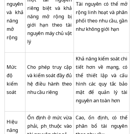
nguyên
Tài nguyên có thể mở
riêng biệt và khả
và khả
rộng linh hoạt và phân
năng mở rộng bị
năng
phối theo nhu cầu, gần
giới hạn theo tài
mở
như không giới hạn
nguyên máy chủ vật
rộng
lý
Khả năng kiểm soát chi
Mức
Cho phép truy cập
tiết hơn về mạng, có
độ
và kiểm soát đầy đủ
thể thiết lập và cấu
kiểm
hệ điều hành theo
hình các quy tắc bảo
soát
nhu cầu riêng
mật để quản lý tài
nguyên an toàn hơn
Ổn định ở mức vừa
Cao, ổn định, có thể
Hiệu
phải, phụ thuộc vào
phân bổ tài nguyên
năng