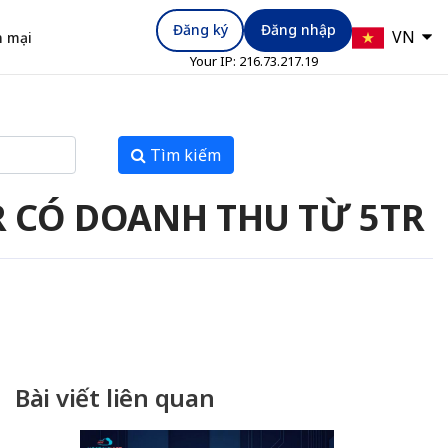
Đăng ký
Đăng nhập
VN
 mại
Your IP:
216.73.217.19
Tìm kiếm
R CÓ DOANH THU TỪ 5TR
Bài viết liên quan