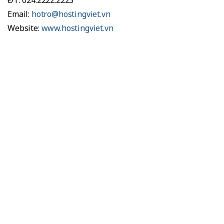
ĐT: 024.2222.2223
Email:
hotro@hostingviet.vn
Website:
www.hostingviet.vn