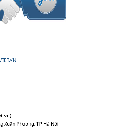
VIET.VN
t.vn)
ờng Xuân Phương, TP Hà Nội