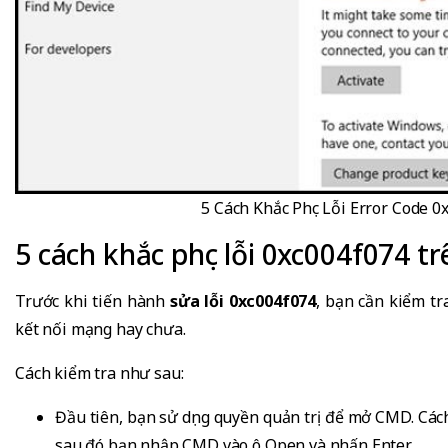
5 Cách Khắc Phục Lỗi Error Code
5 cách khắc phục lỗi 0xc004f074 
Trước khi tiến hành
sửa lỗi 0xc004f074
, bạn cần kiểm tr
kết nối mạng hay chưa.
Cách kiểm tra như sau:
Đầu tiên, bạn sử dụng quyền quản trị để mở CMD. Các
sau đó bạn nhập CMD vào ô Open và nhấn Enter.