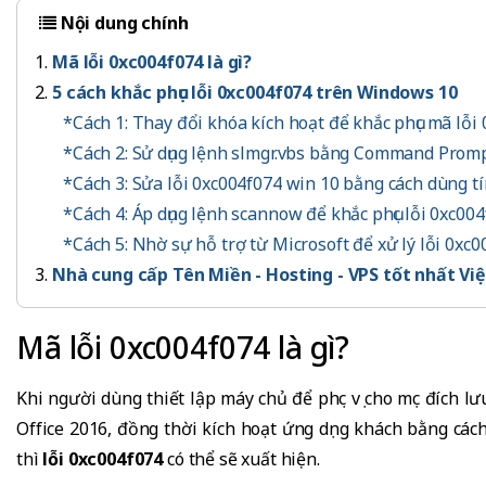
Nội dung chính
Mã lỗi 0xc004f074 là gì?
5 cách khắc phục lỗi 0xc004f074 trên Windows 10
*Cách 1: Thay đổi khóa kích hoạt để khắc phục mã lỗi
*Cách 2: Sử dụng lệnh slmgr.vbs bằng Command Promp
*Cách 3: Sửa lỗi 0xc004f074 win 10 bằng cách dùng t
*Cách 4: Áp dụng lệnh scannow để khắc phục lỗi 0xc00
*Cách 5: Nhờ sự hỗ trợ từ Microsoft để xử lý lỗi 0xc
Nhà cung cấp Tên Miền - Hosting - VPS tốt nhất V
Mã lỗi 0xc004f074 là gì?
Khi người dùng thiết lập máy chủ để phục vụ cho mục đích l
Office 2016, đồng thời kích hoạt ứng dụng khách bằng cá
thì
lỗi 0xc004f074
có thể sẽ xuất hiện.