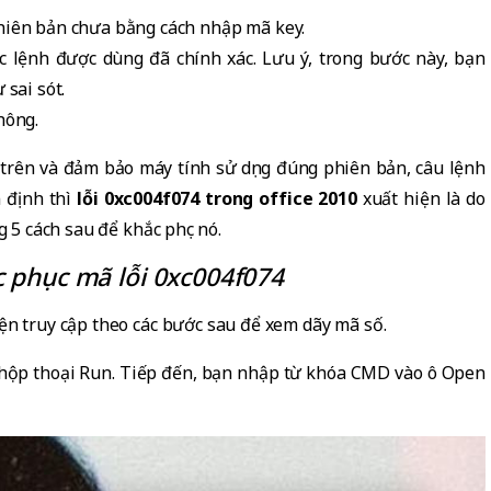
hiên bản chưa bằng cách nhập mã key.
c lệnh được dùng đã chính xác. Lưu ý, trong bước này, bạn
 sai sót.
hông.
 trên và đảm bảo máy tính sử dụng đúng phiên bản, câu lệnh
n định thì
lỗi 0xc004f074 trong office 2010
xuất hiện là do
 5 cách sau để khắc phục nó.
c phục mã lỗi 0xc004f074
ện truy cập theo các bước sau để xem dãy mã số.
hộp thoại Run. Tiếp đến, bạn nhập từ khóa CMD vào ô Open