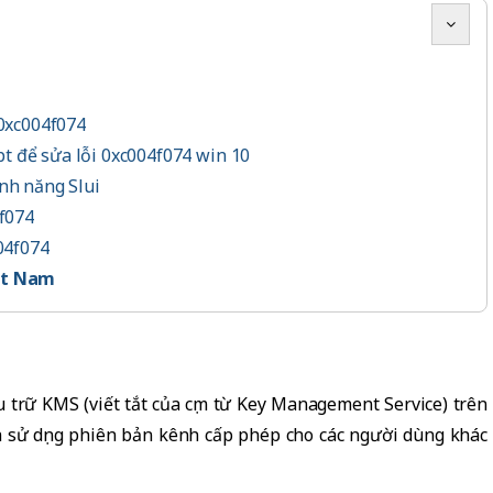
 0xc004f074
t để sửa lỗi 0xc004f074 win 10
ính năng Slui
4f074
004f074
iệt Nam
ưu trữ KMS (viết tắt của cụm từ Key Management Service) trên
ch sử dụng phiên bản kênh cấp phép cho các người dùng khác