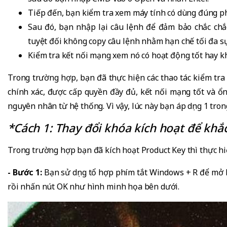
Tiếp đến, bạn kiểm tra xem máy tính có dùng đúng p
Sau đó, bạn nhập lại câu lệnh để đảm bảo chắc chắ
tuyệt đối không copy câu lệnh nhằm hạn chế tối đa sự
Kiểm tra kết nối mạng xem nó có hoạt động tốt hay k
Trong trường hợp, bạn đã thực hiện các thao tác kiểm tra
chính xác, được cấp quyền đầy đủ, kết nối mạng tốt và ổ
nguyên nhân từ hệ thống. Vì vậy, lúc này bạn áp dụng 1 trong
*Cách 1: Thay đổi khóa kích hoạt để khắ
Trong trường hợp bạn đã kích hoạt Product Key thì thực hi
- Bước 1:
Bạn sử dụng tổ hợp phím tắt Windows + R để mở 
rồi nhấn nút OK như hình minh họa bên dưới.