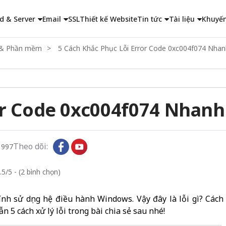
d & Server
Email
SSL
Thiết kế Website
Tin tức
Tài liệu
Khuyến
ng & Phần mềm
5 Cách Khắc Phục Lỗi Error Code 0xc004f074 Nhan
ror Code 0xc004f074 Nhan
Theo dõi:
1997
.5/5 - (2 bình chọn)
ính sử dụng hệ điều hành Windows. Vậy đây là lỗi gì? Cách
 5 cách xử lý lỗi trong bài chia sẻ sau nhé!