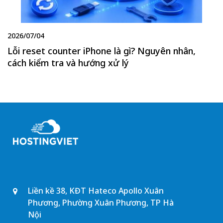
2026/07/04
Lỗi reset counter iPhone là gì? Nguyên nhân,
cách kiểm tra và hướng xử lý
Liền kề 38, KĐT Hateco Apollo Xuân
Phương, Phường Xuân Phương, TP Hà
Nội