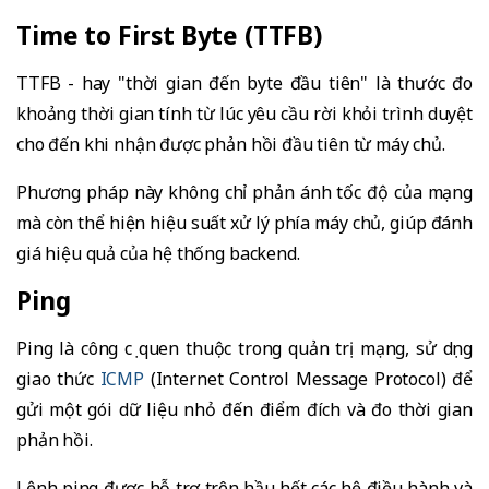
Time to First Byte (TTFB)
TTFB - hay "thời gian đến byte đầu tiên" là thước đo
khoảng thời gian tính từ lúc yêu cầu rời khỏi trình duyệt
cho đến khi nhận được phản hồi đầu tiên từ máy chủ.
Phương pháp này không chỉ phản ánh tốc độ của mạng
mà còn thể hiện hiệu suất xử lý phía máy chủ, giúp đánh
giá hiệu quả của hệ thống backend.
Ping
Ping là công cụ quen thuộc trong quản trị mạng, sử dụng
giao thức
ICMP
(Internet Control Message Protocol) để
gửi một gói dữ liệu nhỏ đến điểm đích và đo thời gian
phản hồi.
Lệnh ping được hỗ trợ trên hầu hết các hệ điều hành và