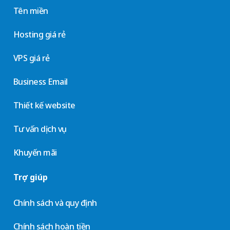
Tên miền
Hosting giá rẻ
VPS giá rẻ
Business Email
Thiết kế website
Tư vấn dịch vụ
Khuyến mãi
Trợ giúp
Chính sách và quy định
Chính sách hoàn tiền