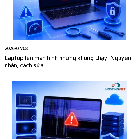
2026/07/08
Laptop lên màn hình nhưng không chạy: Nguyên
nhân, cách sửa