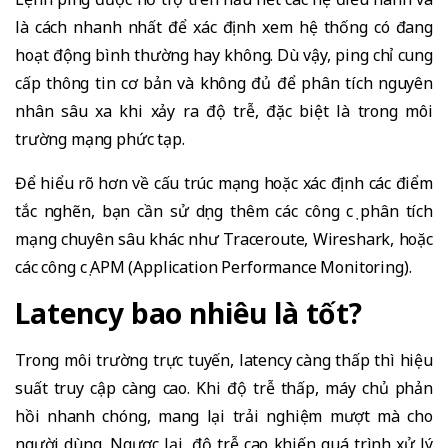
là cách nhanh nhất để xác định xem hệ thống có đang
hoạt động bình thường hay không. Dù vậy, ping chỉ cung
cấp thông tin cơ bản và không đủ để phân tích nguyên
nhân sâu xa khi xảy ra độ trễ, đặc biệt là trong môi
trường mạng phức tạp.
Để hiểu rõ hơn về cấu trúc mạng hoặc xác định các điểm
tắc nghẽn, bạn cần sử dụng thêm các công cụ phân tích
mạng chuyên sâu khác như Traceroute, Wireshark, hoặc
các công cụ APM (Application Performance Monitoring).
Latency bao nhiêu là tốt?
Trong môi trường trực tuyến, latency càng thấp thì hiệu
suất truy cập càng cao. Khi độ trễ thấp, máy chủ phản
hồi nhanh chóng, mang lại trải nghiệm mượt mà cho
người dùng. Ngược lại, độ trễ cao khiến quá trình xử lý