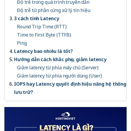
Độ trễ trong quá trình truyền dẫn
Độ trễ từ phần cứng xử lý tín hiệu
3 cách tính Latency
Round Trip Time (RTT)
Time to First Byte (TTFB)
Ping
Latency bao nhiêu là tốt?
Hướng dẫn cách khắc phục, giảm latency
Giảm latency từ phía máy chủ (Server)
Giảm latency từ phía người dùng (User)
IOPS hay Latency quyết định hiệu năng hệ thống
lưu trữ?