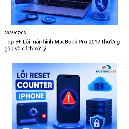
2026/07/08
Top 5+ Lỗi màn hình MacBook Pro 2017 thường
gặp và cách xử lý