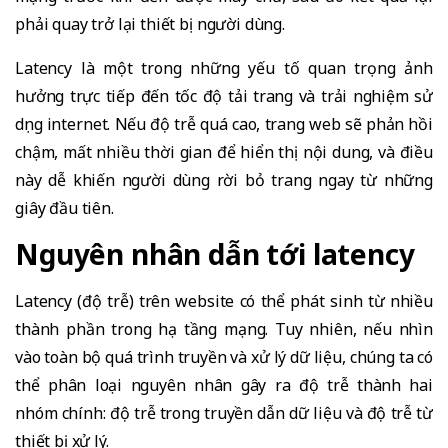
phải quay trở lại thiết bị người dùng.
Latency là một trong những yếu tố quan trọng ảnh
hưởng trực tiếp đến tốc độ tải trang và trải nghiệm sử
dụng internet. Nếu độ trễ quá cao, trang web sẽ phản hồi
chậm, mất nhiều thời gian để hiển thị nội dung, và điều
này dễ khiến người dùng rời bỏ trang ngay từ những
giây đầu tiên.
Nguyên nhân dẫn tới latency
Latency (độ trễ) trên website có thể phát sinh từ nhiều
thành phần trong hạ tầng mạng. Tuy nhiên, nếu nhìn
vào toàn bộ quá trình truyền và xử lý dữ liệu, chúng ta có
thể phân loại nguyên nhân gây ra độ trễ thành hai
nhóm chính: độ trễ trong truyền dẫn dữ liệu và độ trễ từ
thiết bị xử lý.