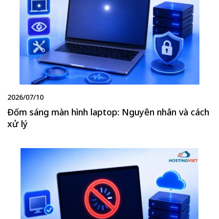
2026/07/10
Đốm sáng màn hình laptop: Nguyên nhân và cách
xử lý