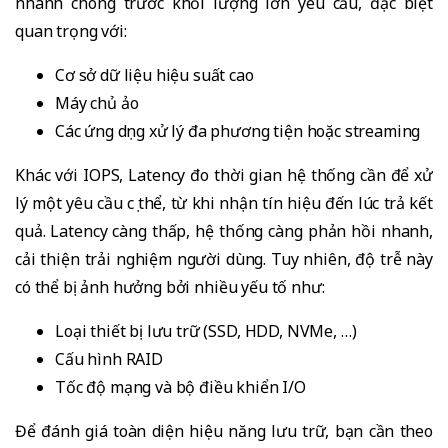
nhanh chóng trước khối lượng lớn yêu cầu, đặc biệt
quan trọng với:
Cơ sở dữ liệu hiệu suất cao
Máy chủ ảo
Các ứng dụng xử lý đa phương tiện hoặc streaming
Khác với IOPS, Latency đo thời gian hệ thống cần để xử
lý một yêu cầu cụ thể, từ khi nhận tín hiệu đến lúc trả kết
quả. Latency càng thấp, hệ thống càng phản hồi nhanh,
cải thiện trải nghiệm người dùng. Tuy nhiên, độ trễ này
có thể bị ảnh hưởng bởi nhiều yếu tố như:
Loại thiết bị lưu trữ (SSD, HDD, NVMe, …)
Cấu hình RAID
Tốc độ mạng và bộ điều khiển I/O
Để đánh giá toàn diện hiệu năng lưu trữ, bạn cần theo