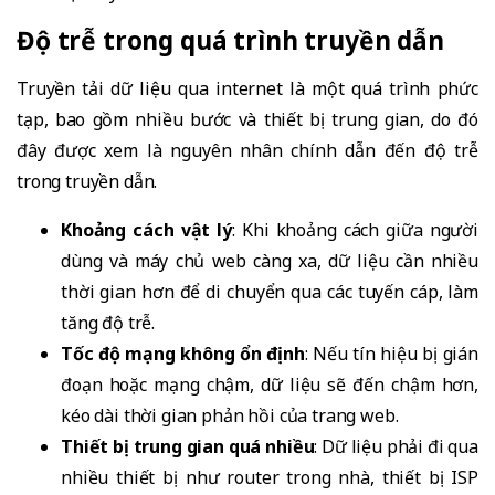
Độ trễ trong quá trình truyền dẫn
Truyền tải dữ liệu qua internet là một quá trình phức
tạp, bao gồm nhiều bước và thiết bị trung gian, do đó
đây được xem là nguyên nhân chính dẫn đến độ trễ
trong truyền dẫn.
Khoảng cách vật lý
: Khi khoảng cách giữa người
dùng và máy chủ web càng xa, dữ liệu cần nhiều
thời gian hơn để di chuyển qua các tuyến cáp, làm
tăng độ trễ.
Tốc độ mạng không ổn định
: Nếu tín hiệu bị gián
đoạn hoặc mạng chậm, dữ liệu sẽ đến chậm hơn,
kéo dài thời gian phản hồi của trang web.
Thiết bị trung gian quá nhiều
: Dữ liệu phải đi qua
nhiều thiết bị như router trong nhà, thiết bị ISP