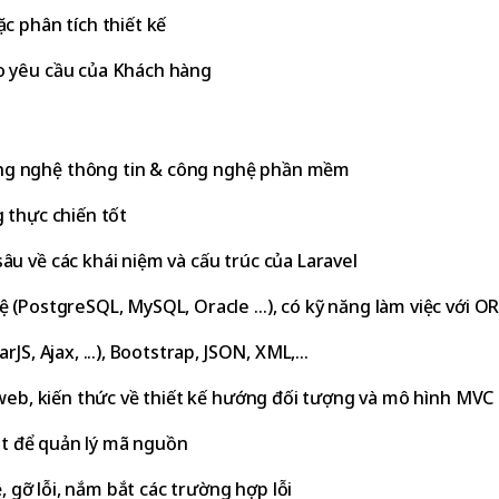
c phân tích thiết kế
o yêu cầu của Khách hàng
ng nghệ thông tin & công nghệ phần mềm
 thực chiến tốt
u về các khái niệm và cấu trúc của Laravel
ệ (PostgreSQL, MySQL, Oracle …), có kỹ năng làm việc với O
S, Ajax, ...), Bootstrap, JSON, XML,...
 web, kiến thức về thiết kế hướng đối tượng và mô hình MVC
Git để quản lý mã nguồn
ề, gỡ lỗi, nắm bắt các trường hợp lỗi