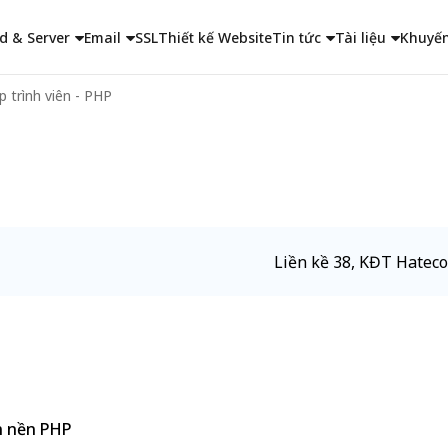
d & Server
Email
SSL
Thiết kế Website
Tin tức
Tài liệu
Khuyến
p trình viên - PHP
Liền kề 38, KĐT Hatec
ên nền PHP