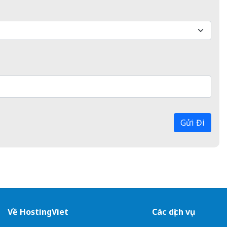
Gửi Đi
Về HostingViet
Các dịch vụ