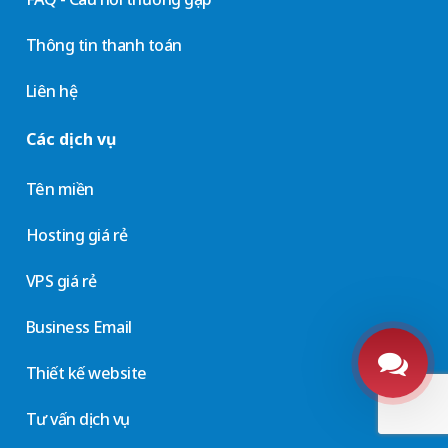
Thông tin thanh toán
Liên hệ
Các dịch vụ
Tên miền
Hosting giá rẻ
VPS giá rẻ
Business Email
Thiết kế website
Tư vấn dịch vụ