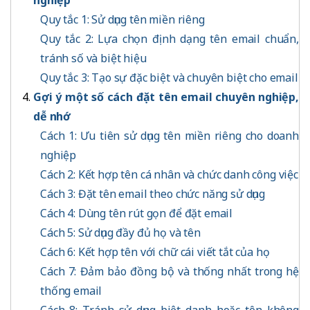
nghiệp
Quy tắc 1: Sử dụng tên miền riêng
Quy tắc 2: Lựa chọn định dạng tên email chuẩn,
tránh số và biệt hiệu
Quy tắc 3: Tạo sự đặc biệt và chuyên biệt cho email
Gợi ý một số cách đặt tên email chuyên nghiệp,
dễ nhớ
Cách 1: Ưu tiên sử dụng tên miền riêng cho doanh
nghiệp
Cách 2: Kết hợp tên cá nhân và chức danh công việc
Cách 3: Đặt tên email theo chức năng sử dụng
Cách 4: Dùng tên rút gọn để đặt email
Cách 5: Sử dụng đầy đủ họ và tên
Cách 6: Kết hợp tên với chữ cái viết tắt của họ
Cách 7: Đảm bảo đồng bộ và thống nhất trong hệ
thống email