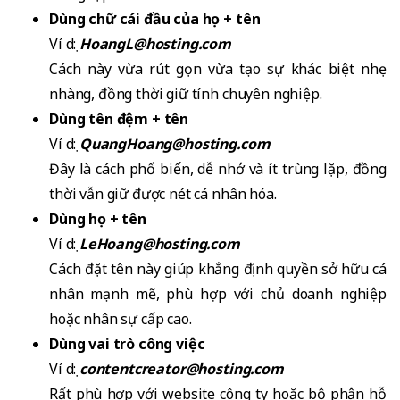
Dùng chữ cái đầu của họ + tên
Ví dụ:
HoangL@hosting.com
Cách này vừa rút gọn vừa tạo sự khác biệt nhẹ
nhàng, đồng thời giữ tính chuyên nghiệp.
Dùng tên đệm + tên
Ví dụ:
QuangHoang@hosting.com
Đây là cách phổ biến, dễ nhớ và ít trùng lặp, đồng
thời vẫn giữ được nét cá nhân hóa.
Dùng họ + tên
Ví dụ:
LeHoang@hosting.com
Cách đặt tên này giúp khẳng định quyền sở hữu cá
nhân mạnh mẽ, phù hợp với chủ doanh nghiệp
hoặc nhân sự cấp cao.
Dùng vai trò công việc
Ví dụ:
contentcreator@hosting.com
Rất phù hợp với website công ty hoặc bộ phận hỗ