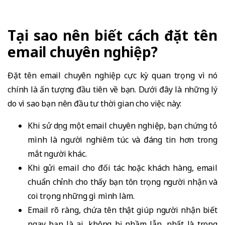
Tại sao nên biết cách đặt tên
email chuyên nghiệp?
Đặt tên email chuyên nghiệp cực kỳ quan trọng vì nó
chính là ấn tượng đầu tiên về bạn. Dưới đây là những lý
do vì sao bạn nên đầu tư thời gian cho việc này:
Khi sử dụng một email chuyên nghiệp, bạn chứng tỏ
mình là người nghiêm túc và đáng tin hơn trong
mắt người khác.
Khi gửi email cho đối tác hoặc khách hàng, email
chuẩn chỉnh cho thấy bạn tôn trọng người nhận và
coi trọng những gì mình làm.
Email rõ ràng, chứa tên thật giúp người nhận biết
ngay bạn là ai, không bị nhầm lẫn, nhất là trong