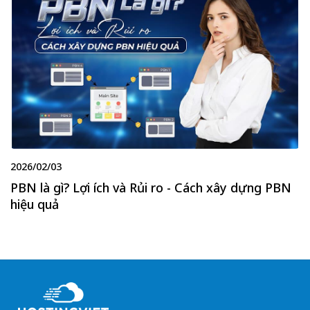
2026/02/03
PBN là gì? Lợi ích và Rủi ro - Cách xây dựng PBN
hiệu quả