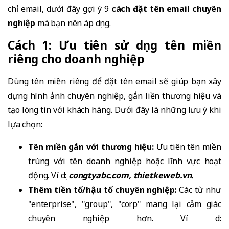
chỉ email, dưới đây gợi ý 9
cách đặt tên email chuyên
nghiệp
mà bạn nên áp dụng.
Cách 1: Ưu tiên sử dụng tên miền
riêng cho doanh nghiệp
Dùng tên miền riêng để đặt tên email sẽ giúp bạn xây
dựng hình ảnh chuyên nghiệp, gắn liền thương hiệu và
tạo lòng tin với khách hàng. Dưới đây là những lưu ý khi
lựa chọn:
Tên miền gắn với thương hiệu:
Ưu tiên tên miền
trùng với tên doanh nghiệp hoặc lĩnh vực hoạt
động. Ví dụ:
congtyabc.com, thietkeweb.vn.
Thêm tiền tố/hậu tố chuyên nghiệp:
Các từ như
"enterprise", "group", "corp" mang lại cảm giác
chuyên nghiệp hơn. Ví dụ: