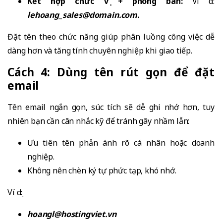
Kết hợp chức vụ + phòng ban:
Ví dụ:
lehoang_sales@domain.com.
Đặt tên theo chức năng giúp phân luồng công việc dễ
dàng hơn và tăng tính chuyên nghiệp khi giao tiếp.
Cách 4: Dùng tên rút gọn để đặt
email
Tên email ngắn gọn, súc tích sẽ dễ ghi nhớ hơn, tuy
nhiên bạn cần cân nhắc kỹ để tránh gây nhầm lẫn:
Ưu tiên tên phản ánh rõ cá nhân hoặc doanh
nghiệp.
Không nên chèn ký tự phức tạp, khó nhớ.
Ví dụ:
hoangl@hostingviet.vn