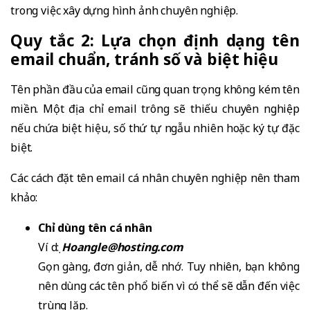
trong việc xây dựng hình ảnh chuyên nghiệp.
Quy tắc 2: Lựa chọn định dạng tên
email chuẩn, tránh số và biệt hiệu
Tên phần đầu của email cũng quan trọng không kém tên
miền. Một địa chỉ email trông sẽ thiếu chuyên nghiệp
nếu chứa biệt hiệu, số thứ tự ngẫu nhiên hoặc ký tự đặc
biệt.
Các cách đặt tên email cá nhân chuyên nghiệp nên tham
khảo:
Chỉ dùng tên cá nhân
Ví dụ:
Hoangle@hosting.com
Gọn gàng, đơn giản, dễ nhớ. Tuy nhiên, bạn không
nên dùng các tên phổ biến vì có thể sẽ dẫn đến việc
trùng lặp.