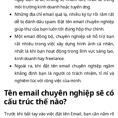
môi trường kinh doanh hoặc tuyển dụng.
Những địa chỉ email quá lạ, nhiều ký tự rối rắm rất
dễ bị đánh dấu spam. Đặt tên email chuyên nghiệp
giúp thư của bạn luôn tới đúng hộp thư chính.
Một email đồng bộ, chuyên nghiệp sẽ hỗ trợ bạn
rất nhiều trong việc xây dựng hình ảnh cá nhân,
nhất là khi bạn hoạt động trong lĩnh vực sáng tạo,
kinh doanh hay freelance.
Ngoài ra, khi đặt tên email chuyên nghiệp ngầm
khẳng định bạn là người có trách nhiệm, tỉ mỉ và
nghiêm túc với công việc của mình.
Tên email chuyên nghiệp sẽ có
cấu trúc thế nào?
Trước khi bắt tay vào việc đặt tên Email, bạn cần nắm rõ