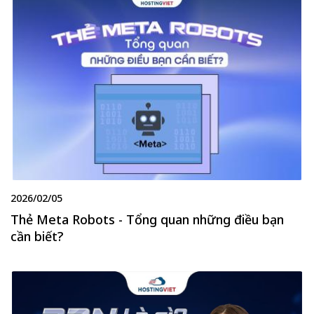
2026/02/05
Thẻ Meta Robots - Tổng quan những điều bạn
cần biết?