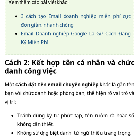
Xem thêm các bài viết khác:
3 cách tạo Email doanh nghiệp miễn phí cực
đơn giản, nhanh chóng
Email Doanh nghiệp Google Là Gì? Cách Đăng
Ký Miễn Phí
Cách 2:
Kết hợp tên cá nhân và chức
danh công việc
Một
cách đặt tên email chuyên nghiệp
khác là gắn tên
bạn với chức danh hoặc phòng ban, thể hiện rõ vai trò và
vị trí:
Tránh dùng ký tự phức tạp, tên rườm rà hoặc số
không cần thiết.
Không sử dụng biệt danh, từ ngữ thiếu trang trọng.