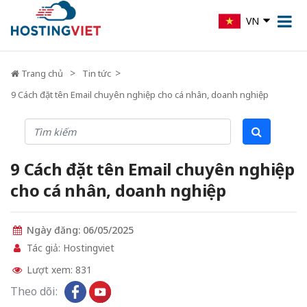
VN
Trang chủ
Tin tức
9 Cách đặt tên Email chuyên nghiệp cho cá nhân, doanh nghiệp
9 Cách đặt tên Email chuyên nghiệp
cho cá nhân, doanh nghiệp
Ngày đăng: 06/05/2025
Tác giả: Hostingviet
Lượt xem: 831
Theo dõi: