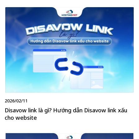
2026/02/11
Disavow link là gì? Hướng dẫn Disavow link xấu
cho website