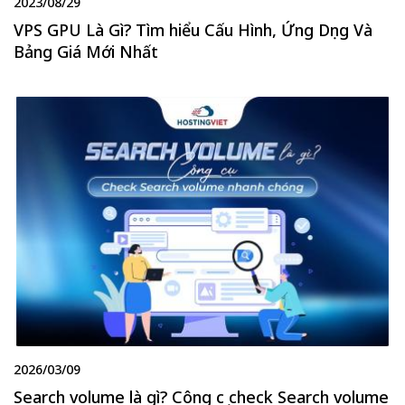
2023/08/29
VPS GPU Là Gì? Tìm hiểu Cấu Hình, Ứng Dụng Và
Bảng Giá Mới Nhất
2026/03/09
Search volume là gì? Công cụ check Search volume