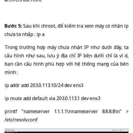
Bước 5:
Sau khi chroot, để kiếm tra xem máy có nhận ip
chưa ta nhập : ip a
Trong trường hợp máy chưa nhận IP như dưới đây, ta
cấu hình như sau, lưu ý địa chỉ IP bên dưới chỉ là ví dụ,
bạn cần cấu hình phù hợp với hệ thống mạng của bên
mình :
ip addr add 203.0.113.10/24 dev ens3
ip route add default via 203.0.113.1 dev ens3
printf "nameserver 1.1.1.1\nnameserver 8.8.8.8\n" >
/etc/resolv.conf