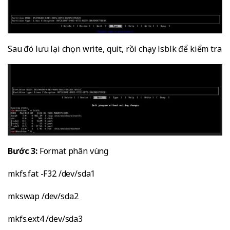
Sau đó lưu lại chọn write, quit, rồi chạy lsblk để kiểm tra
Bước 3:
Format phân vùng
mkfs.fat -F32 /dev/sda1
mkswap /dev/sda2
mkfs.ext4 /dev/sda3