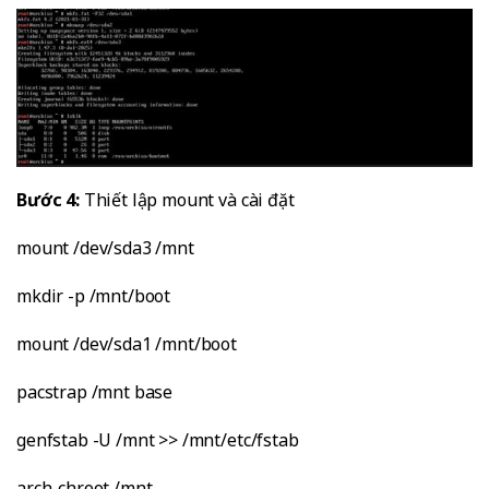
Bước 4:
Thiết lập mount và cài đặt
mount /dev/sda3 /mnt
mkdir -p /mnt/boot
mount /dev/sda1 /mnt/boot
pacstrap /mnt base
genfstab -U /mnt >> /mnt/etc/fstab
arch-chroot /mnt