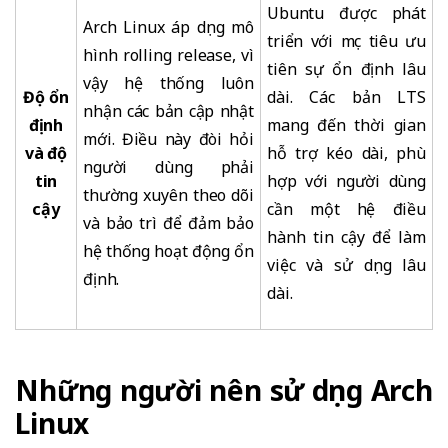
Ubuntu được phát
Arch Linux áp dụng mô
triển với mục tiêu ưu
hình rolling release, vì
tiên sự ổn định lâu
vậy hệ thống luôn
Độ ổn
dài. Các bản LTS
nhận các bản cập nhật
định
mang đến thời gian
mới. Điều này đòi hỏi
và độ
hỗ trợ kéo dài, phù
người dùng phải
tin
hợp với người dùng
thường xuyên theo dõi
cậy
cần một hệ điều
và bảo trì để đảm bảo
hành tin cậy để làm
hệ thống hoạt động ổn
việc và sử dụng lâu
định.
dài.
Những người nên sử dụng Arch
Linux