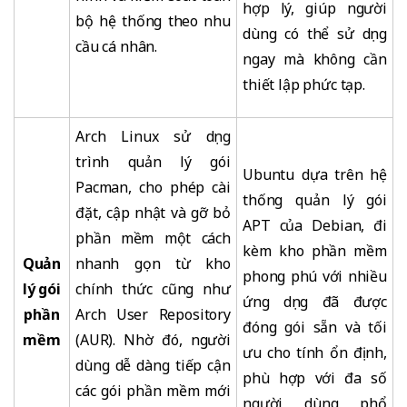
hợp lý, giúp người
bộ hệ thống theo nhu
dùng có thể sử dụng
cầu cá nhân.
ngay mà không cần
thiết lập phức tạp.
Arch Linux sử dụng
trình quản lý gói
Ubuntu dựa trên hệ
Pacman, cho phép cài
thống quản lý gói
đặt, cập nhật và gỡ bỏ
APT của Debian, đi
phần mềm một cách
kèm kho phần mềm
Quản
nhanh gọn từ kho
phong phú với nhiều
lý gói
chính thức cũng như
ứng dụng đã được
phần
Arch User Repository
đóng gói sẵn và tối
mềm
(AUR). Nhờ đó, người
ưu cho tính ổn định,
dùng dễ dàng tiếp cận
phù hợp với đa số
các gói phần mềm mới
người dùng phổ