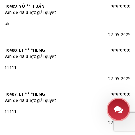
16489. VÕ ** TUẤN
★
★
★
★
★
Vấn đề đã được giải quyết
ok
27-05-2025
16488. LI ** *HENG
★
★
★
★
★
Vấn đề đã được giải quyết
11111
27-05-2025
16487. LI ** *HENG
★
★
★
★
★
Vấn đề đã được giải quyết
11111
27-05-2025