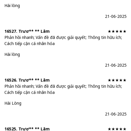
Hài lòng
21-06-2025
16527. Trươ** ** Lâm
★
★
★
★
★
Phản hồi nhanh; Vấn đề đã được giải quyết; Thông tin hữu ích;
Cách tiếp cận cá nhân hóa
Hài lòng
21-06-2025
16526. Trươ** ** Lâm
★
★
★
★
★
Phản hồi nhanh; Vấn đề đã được giải quyết; Thông tin hữu ích;
Cách tiếp cận cá nhân hóa
Hài Lòng
21-06-2025
16525. Trươ** ** Lâm
★
★
★
★
★