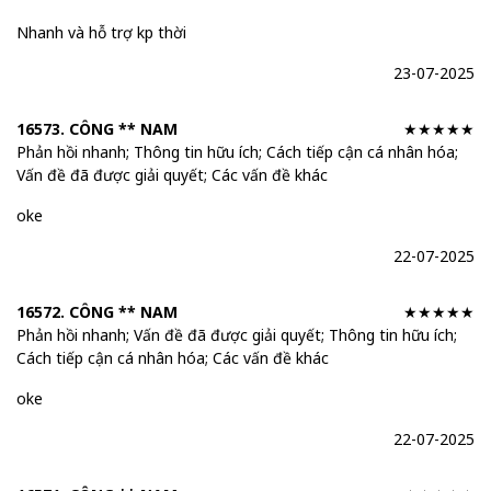
Nhanh và hỗ trợ kịp thời
23-07-2025
16573. CÔNG ** NAM
★
★
★
★
★
Phản hồi nhanh; Thông tin hữu ích; Cách tiếp cận cá nhân hóa;
Vấn đề đã được giải quyết; Các vấn đề khác
oke
22-07-2025
16572. CÔNG ** NAM
★
★
★
★
★
Phản hồi nhanh; Vấn đề đã được giải quyết; Thông tin hữu ích;
Cách tiếp cận cá nhân hóa; Các vấn đề khác
oke
22-07-2025