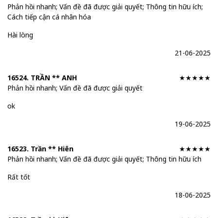
Phản hồi nhanh; Vấn đề đã được giải quyết; Thông tin hữu ích;
Cách tiếp cận cá nhân hóa
Hài lòng
21-06-2025
16524. TRẦN ** ANH
★
★
★
★
★
Phản hồi nhanh; Vấn đề đã được giải quyết
ok
19-06-2025
16523. Trần ** Hiên
★
★
★
★
★
Phản hồi nhanh; Vấn đề đã được giải quyết; Thông tin hữu ích
Rất tốt
18-06-2025