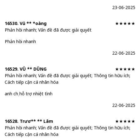
23-06-2025
16530. Vũ ** *oàng
★
★
★
★
★
Phản hồi nhanh; Vấn đề đã được giải quyết
Phản hồi nhanh
22-06-2025
16529. VŨ ** DŨNG
★
★
★
★
★
Phản hồi nhanh; Vấn đề đã được giải quyết; Thông tin hữu ích;
Cách tiếp cận cá nhân hóa
anh chị hỗ trợ nhiệt tình
22-06-2025
16528. Trươ** ** Lâm
★
★
★
★
★
Phản hồi nhanh; Vấn đề đã được giải quyết; Thông tin hữu ích;
Cách tiếp cận cá nhân hóa