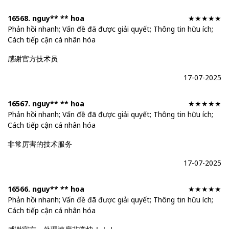
16568. nguy** ** hoa
★
★
★
★
★
Phản hồi nhanh; Vấn đề đã được giải quyết; Thông tin hữu ích;
Cách tiếp cận cá nhân hóa
感谢官方技术员
17-07-2025
16567. nguy** ** hoa
★
★
★
★
★
Phản hồi nhanh; Vấn đề đã được giải quyết; Thông tin hữu ích;
Cách tiếp cận cá nhân hóa
非常厉害的技术服务
17-07-2025
16566. nguy** ** hoa
★
★
★
★
★
Phản hồi nhanh; Vấn đề đã được giải quyết; Thông tin hữu ích;
Cách tiếp cận cá nhân hóa