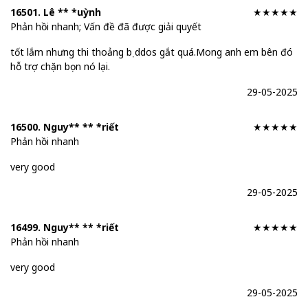
16501. Lê ** *uỳnh
★
★
★
★
★
Phản hồi nhanh; Vấn đề đã được giải quyết
tốt lắm nhưng thi thoảng bị ddos gắt quá.Mong anh em bên đó
hỗ trợ chặn bọn nó lại.
29-05-2025
16500. Nguy** ** *riết
★
★
★
★
★
Phản hồi nhanh
very good
29-05-2025
16499. Nguy** ** *riết
★
★
★
★
★
Phản hồi nhanh
very good
29-05-2025