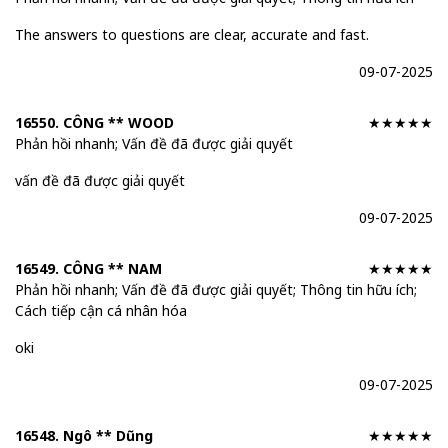
The answers to questions are clear, accurate and fast.
09-07-2025
16550. CÔNG ** WOOD
★
★
★
★
★
Phản hồi nhanh; Vấn đề đã được giải quyết
vấn đề đã được giải quyết
09-07-2025
16549. CÔNG ** NAM
★
★
★
★
★
Phản hồi nhanh; Vấn đề đã được giải quyết; Thông tin hữu ích;
Cách tiếp cận cá nhân hóa
oki
09-07-2025
16548. Ngô ** Dũng
★
★
★
★
★