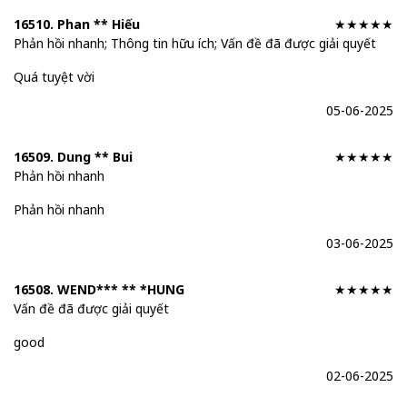
16510. Phan ** Hiếu
★
★
★
★
★
Phản hồi nhanh; Thông tin hữu ích; Vấn đề đã được giải quyết
Quá tuyệt vời
05-06-2025
16509. Dung ** Bui
★
★
★
★
★
Phản hồi nhanh
Phản hồi nhanh
03-06-2025
16508. WEND*** ** *HUNG
★
★
★
★
★
Vấn đề đã được giải quyết
good
02-06-2025