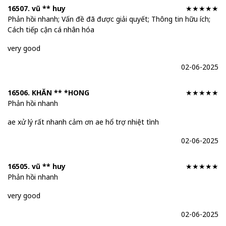
16507. vũ ** huy
★
★
★
★
★
Phản hồi nhanh; Vấn đề đã được giải quyết; Thông tin hữu ích;
Cách tiếp cận cá nhân hóa
very good
02-06-2025
16506. KHĂN ** *HONG
★
★
★
★
★
Phản hồi nhanh
ae xử lý rất nhanh cảm ơn ae hổ trợ nhiệt tình
02-06-2025
16505. vũ ** huy
★
★
★
★
★
Phản hồi nhanh
very good
02-06-2025