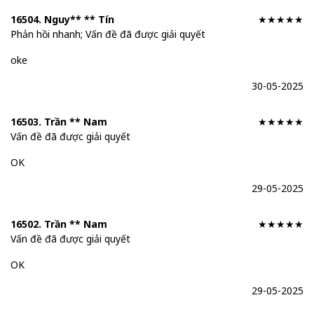
16504. Nguy** ** Tín
★
★
★
★
★
Phản hồi nhanh; Vấn đề đã được giải quyết
oke
30-05-2025
16503. Trần ** Nam
★
★
★
★
★
Vấn đề đã được giải quyết
OK
29-05-2025
16502. Trần ** Nam
★
★
★
★
★
Vấn đề đã được giải quyết
OK
29-05-2025