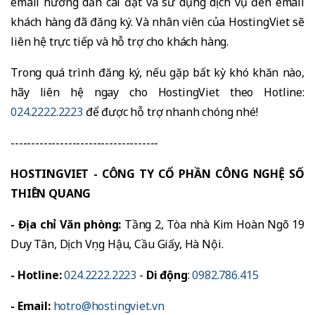
email hướng dẫn cài đặt và sử dụng dịch vụ đến email
khách hàng đã đăng ký. Và nhân viên của HostingViet sẽ
liên hệ trực tiếp và hỗ trợ cho khách hàng.
Trong quá trình đăng ký, nếu gặp bất kỳ khó khăn nào,
hãy liên hệ ngay cho HostingViet theo Hotline:
024.2222.2223
để được hỗ trợ nhanh chóng nhé!
------------------------------------
HOSTINGVIET - CÔNG TY CỔ PHẦN CÔNG NGHỆ SỐ
THIÊN QUANG
- Địa chỉ Văn phòng:
Tầng 2, Tòa nhà Kim Hoàn Ngõ 19
Duy Tân, Dịch Vọng Hậu, Cầu Giấy, Hà Nội.
- Hotline:
024.2222.2223
-
Di động
:
0982.786.415
- Email:
hotro@hostingviet.vn