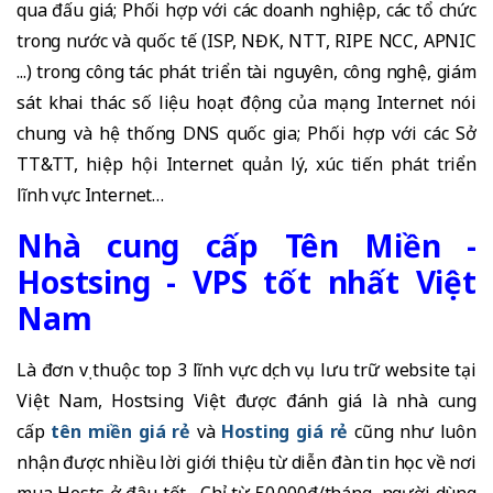
qua đấu giá; Phối hợp với các doanh nghiệp, các tổ chức
trong nước và quốc tế (ISP, NĐK, NTT, RIPE NCC, APNIC
...) trong công tác phát triển tài nguyên, công nghệ, giám
sát khai thác số liệu hoạt động của mạng Internet nói
chung và hệ thống DNS quốc gia; Phối hợp với các Sở
TT&TT, hiệp hội Internet quản lý, xúc tiến phát triển
lĩnh vực Internet…
Nhà cung cấp Tên Miền -
Hostsing - VPS tốt nhất Việt
Nam
Là đơn vị thuộc top 3 lĩnh vực dịch vụ lưu trữ website tại
Việt Nam, Hostsing Việt được đánh giá là nhà cung
cấp
tên miền giá rẻ
và
Hosting giá rẻ
cũng như luôn
nhận được nhiều lời giới thiệu từ diễn đàn tin học về nơi
mua Hosts ở đâu tốt . Chỉ từ 50.000đ/tháng, người dùng