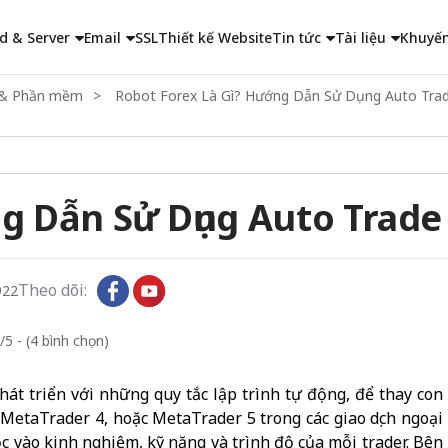
d & Server
Email
SSL
Thiết kế Website
Tin tức
Tài liệu
Khuyến
ng & Phần mềm
Robot Forex Là Gì? Hướng Dẫn Sử Dụng Auto Tra
g Dẫn Sử Dụng Auto Trad
Theo dõi:
922
/5 - (4 bình chọn)
át triển với những quy tắc lập trình tự động, để thay con
n MetaTrader 4, hoặc MetaTrader 5 trong các giao dịch ngoại
ộc vào kinh nghiệm, kỹ năng và trình độ của mỗi trader. Bên