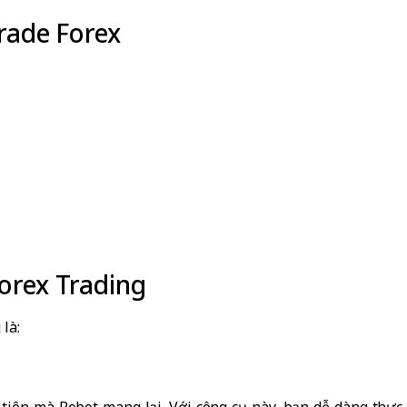
rade Forex
Forex Trading
là:
 tiên mà Robot mang lại. Với công cụ này, bạn dễ dàng thực