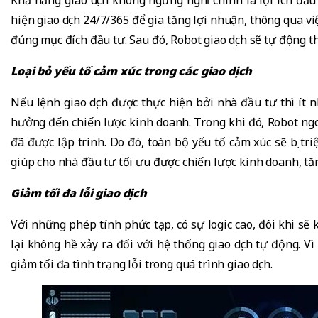
hiện giao dịch 24/7/365 để gia tăng lợi nhuận, thông qua v
đúng mục đích đầu tư. Sau đó, Robot giao dịch sẽ tự động t
Loại bỏ yếu tố cảm xúc trong các giao dịch
Nếu lệnh giao dịch được thực hiện bởi nhà đầu tư thì ít 
hưởng đến chiến lược kinh doanh. Trong khi đó, Robot ngoạ
đã được lập trình. Do đó, toàn bộ yếu tố cảm xúc sẽ bị tri
giúp cho nhà đầu tư tối ưu được chiến lược kinh doanh, tăn
Giảm tối đa lỗi giao dịch
Với những phép tính phức tạp, có sự logic cao, đôi khi sẽ 
lại không hề xảy ra đối với hệ thống giao dịch tự động. V
giảm tối đa tình trạng lỗi trong quá trình giao dịch.