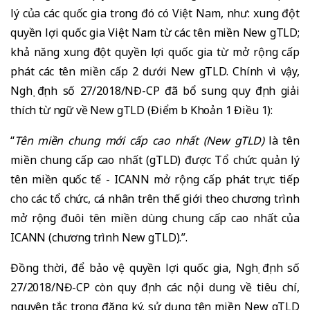
lý của các quốc gia trong đó có Việt Nam, như: xung đột
quyền lợi quốc gia Việt Nam từ các tên miền New gTLD;
khả năng xung đột quyền lợi quốc gia từ mở rộng cấp
phát các tên miền cấp 2 dưới New gTLD. Chính vì vậy,
Nghị định số 27/2018/NĐ-CP đã bổ sung quy định giải
thích từ ngữ về New gTLD (Điểm b Khoản 1 Điều 1):
“
Tên miền chung mới cấp cao nhất (New gTLD)
là tên
miền chung cấp cao nhất (gTLD) được Tổ chức quản lý
tên miền quốc tế - ICANN mở rộng cấp phát trực tiếp
cho các tổ chức, cá nhân trên thế giới theo chương trình
mở rộng đuôi tên miền dùng chung cấp cao nhất của
ICANN (chương trình New gTLD).”.
Đồng thời, để bảo vệ quyền lợi quốc gia, Nghị định số
27/2018/NĐ-CP còn quy định các nội dung về tiêu chí,
nguyên tắc trong đăng ký, sử dụng tên miền New gTLD