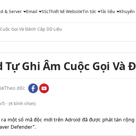
ud & Server
Email
SSL
Thiết kế Website
Tin tức
Tài liệu
Khuyến
Cuộc Gọi Và Đánh Cắp Dữ Liệu
d Tự Ghi Âm Cuộc Gọi Và 
Theo dõi:
58
/5 - (4 bình chọn)
n ra một số mã độc mới trên Adroid đã được phát tán rộng
aver Defender”.