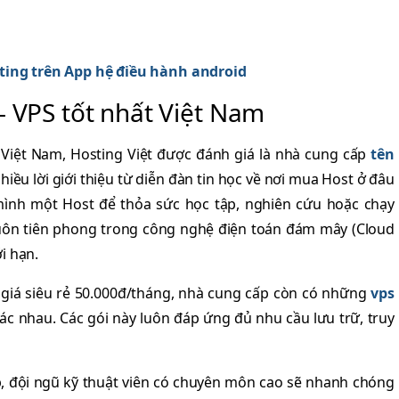
ing trên App hệ điều hành android
- VPS tốt nhất Việt Nam
ại Việt Nam, Hosting Việt được đánh giá là nhà cung cấp
tên
ều lời giới thiệu từ diễn đàn tin học về nơi mua Host ở đâu
 mình một Host để thỏa sức học tập, nghiên cứu hoặc chạy
luôn tiên phong trong công nghệ điện toán đám mây (Cloud
i hạn.
 giá siêu rẻ 50.000đ/tháng, nhà cung cấp còn có những
vps
 nhau. Các gói này luôn đáp ứng đủ nhu cầu lưu trữ, truy
p, đội ngũ kỹ thuật viên có chuyên môn cao sẽ nhanh chóng