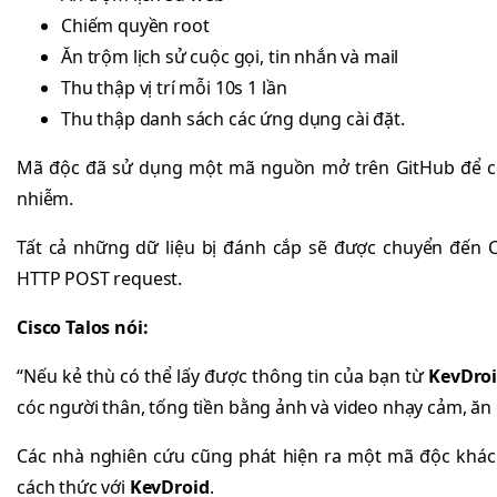
Chiếm quyền root
Ăn trộm lịch sử cuộc gọi, tin nhắn và mail
Thu thập vị trí mỗi 10s 1 lần
Thu thập danh sách các ứng dụng cài đặt.
Mã độc đã sử dụng một mã nguồn mở trên GitHub để có 
nhiễm.
Tất cả những dữ liệu bị đánh cắp sẽ được chuyển đến 
HTTP POST request.
Cisco Talos nói:
“Nếu kẻ thù có thể lấy được thông tin của bạn từ
KevDro
cóc người thân, tống tiền bằng ảnh và video nhạy cảm, ăn
Các nhà nghiên cứu cũng phát hiện ra một mã độc khá
cách thức với
KevDroid
.