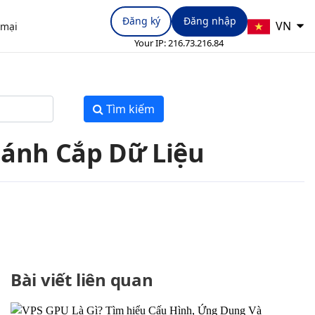
Đăng ký
Đăng nhập
VN
 mại
Your IP:
216.73.216.84
Tìm kiếm
Đánh Cắp Dữ Liệu
Bài viết liên quan