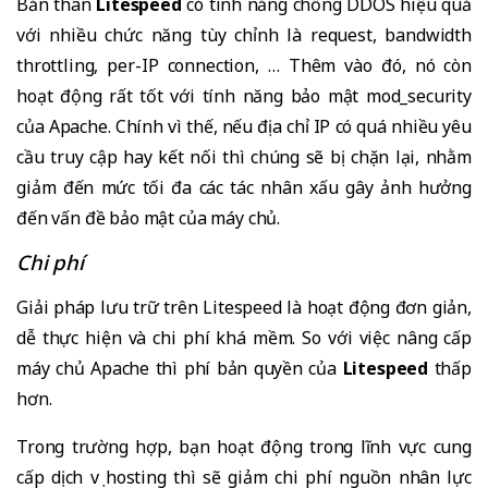
Bản thân
Litespeed
có tính năng chống DDOS hiệu quả
với nhiều chức năng tùy chỉnh là request, bandwidth
throttling, per-IP connection, … Thêm vào đó, nó còn
hoạt động rất tốt với tính năng bảo mật mod_security
của Apache. Chính vì thế, nếu địa chỉ IP có quá nhiều yêu
cầu truy cập hay kết nối thì chúng sẽ bị chặn lại, nhằm
giảm đến mức tối đa các tác nhân xấu gây ảnh hưởng
đến vấn đề bảo mật của máy chủ.
Chi phí
Giải pháp lưu trữ trên Litespeed là hoạt động đơn giản,
dễ thực hiện và chi phí khá mềm. So với việc nâng cấp
máy chủ Apache thì phí bản quyền của
Litespeed
thấp
hơn.
Trong trường hợp, bạn hoạt động trong lĩnh vực cung
cấp dịch vụ hosting thì sẽ giảm chi phí nguồn nhân lực