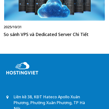
2025/10/31
So sánh VPS và Dedicated Server Chi Tiết
Liền kề 38, KĐT Hateco Apollo Xuân
Phương, Phường Xuân Phương, TP Hà
Nội