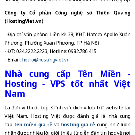
Công ty Cổ phần Công nghệ số Thiên Qua.ng
(HostingViet.vn)
- Địa chỉ văn phòng: Liền kề 38, KĐT Hateco Apollo Xuân
Phương, Phường Xuân Phương, TP Hà Nội
- ĐT: 024.2222.2223, Hotline: 0982.786.415
- Email:
hotro@hostingviet.vn
Nhà cung cấp Tên Miền -
Hosting - VPS tốt nhất Việt
Nam
Là đơn vị thuộc top 3 lĩnh vực dịch vụ lưu trữ website tại
Việt Nam, Hosting Việt được đánh giá là nhà cung
cấp
tên miền giá rẻ
và
hosting giá rẻ
cũng như luôn
nhận được nhiều lời giới thiệu từ diễn đàn tin học về nơi