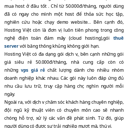
mua host ở đâu tốt . Chỉ từ 50.000đ/tháng, người dùng
đã có ngay cho mình một host để thỏa sức học tập,
nghiên cứu hoặc chạy demo website… Bên cạnh đó,
Hosting Việt còn là đơn vị luôn tiên phong trong công
nghệ điện toán đám mây (cloud hosting),gói
thuê
server
với băng thông khủng không giới hạn.
Hosting Việt có đa dạng gói dịch vụ, bên cạnh những gói
giá siêu rẻ 50.000đ/tháng, nhà cung cấp còn có
những
vps giá rẻ
chất lượng dành cho nhiều nhóm
doanh nghiệp khác nhau. Các gói này luôn đáp ứng đủ
nhu cầu lưu trữ, truy cập hàng chục nghìn người mỗi
ngày.
Ngoài ra, với dịch vụ chăm sóc khách hàng chuyên nghiệp,
đội ngũ kỹ thuật viên có chuyên môn cao sẽ nhanh
chóng hỗ trợ, xử lý các vấn đề phát sinh. Từ đó, giúp
người dùng có được sự trải nghiệp mượt mà, thú vị.