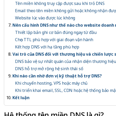
Tên miền không truy cập được sau khi trỏ DNS
Email theo tên miền không gửi hoặc không nhận đư
Website lúc vào được lúc không
Nên cấu hình DNS như thế nào cho website doanh 
Thiết lập bản ghi cơ bản đúng ngay từ đầu
Chọn TTL phù hợp với giai đoạn vận hành
Kết hợp DNS với hạ tầng phù hợp
Vai trò của DNS đối với thương hiệu và chiến lược 
DNS bảo vệ sự nhất quán của nhận diện thương hiệ
DNS hỗ trợ mở rộng hệ sinh thái số
Khi nào cần nhờ đơn vị kỹ thuật hỗ trợ DNS?
Khi chuyển hosting, VPS hoặc máy chủ
Khi triển khai email, SSL, CDN hoặc hệ thống bảo mậ
Kết luận
Hệ thống tên miền DNS là gì?