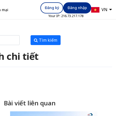
Đăng ký
Đăng nhập
VN
 mại
Your IP:
216.73.217.178
Tìm kiếm
 chi tiết
Bài viết liên quan