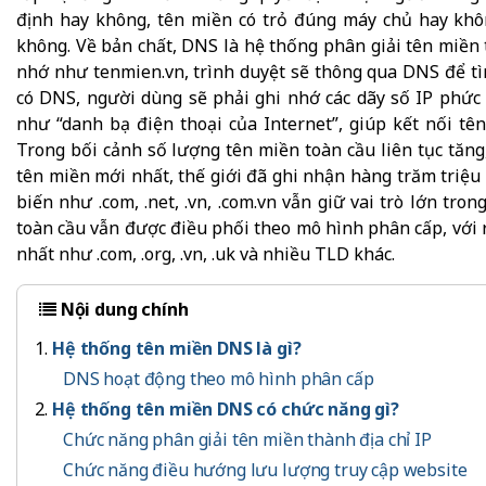
định hay không, tên miền có trỏ đúng máy chủ hay không
không. Về bản chất, DNS là hệ thống phân giải tên miền 
nhớ như tenmien.vn, trình duyệt sẽ thông qua DNS để t
có DNS, người dùng sẽ phải ghi nhớ các dãy số IP phức 
như “danh bạ điện thoại của Internet”, giúp kết nối tê
Trong bối cảnh số lượng tên miền toàn cầu liên tục tăng
tên miền mới nhất, thế giới đã ghi nhận hàng trăm triệ
biến như .com, .net, .vn, .com.vn vẫn giữ vai trò lớn t
toàn cầu vẫn được điều phối theo mô hình phân cấp, với 
nhất như .com, .org, .vn, .uk và nhiều TLD khác.
Nội dung chính
Hệ thống tên miền DNS là gì?
DNS hoạt động theo mô hình phân cấp
Hệ thống tên miền DNS có chức năng gì?
Chức năng phân giải tên miền thành địa chỉ IP
Chức năng điều hướng lưu lượng truy cập website