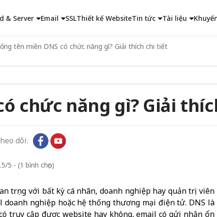
d & Server
Email
SSL
Thiết kế Website
Tin tức
Tài liệu
Khuyến
ống tên miền DNS có chức năng gì? Giải thích chi tiết
 chức năng gì? Giải thích
heo dõi:
5/5 - (1 bình chọn)
n trọng với bất kỳ cá nhân, doanh nghiệp hay quản trị viên
il doanh nghiệp hoặc hệ thống thương mại điện tử. DNS là
có truy cập được website hay không, email có gửi nhận ổn