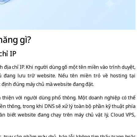
năng gì?
hỉ IP
 địa chỉ IP. Khi người dùng gõ một tên miền vào trình duyệt,
 đang lưu trữ website. Nếu tên miền trỏ về hosting tại
c định đúng máy chủ mà website đang đặt.
ân thiện với người dùng phổ thông. Một doanh nghiệp có thể
ền thông, trong khi DNS sẽ xử lý toàn bộ phần kỹ thuật phía
ần biết website đang chạy trên máy chủ vật lý, Cloud VPS,
, truy cập nhầm máy chủ, báo lỗi không tìm thấy trang hoặc