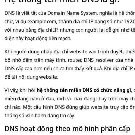
DNS là viết tắt của Domain Name System, nghĩa là hệ thố
chữ, ví dụ example.com, thành địa chỉ IP dạng số như 192.0
với nhau bằng địa chỉ IP, nhưng con người lại dễ ghi nhớ 
diện này hoạt động liền mạch.
Khi người dùng nhập địa chỉ website vào trình duyệt, thiế
bộ nhớ đệm trên máy tính, router, DNS resolver của nhà
DNS cấp cao hơn nếu chưa tìm thấy kết quả. Khi địa chỉ IP
để tải nội dung website.
Vì vậy, khi hỏi
hệ thống tên miền DNS có chức năng gì
,
miền đang nằm ở đâu, dịch vụ nào đang chạy trên máy c
chỉ nào. Một cấu hình DNS đúng giúp website truy cập ổn
thống số vận hành đáng tin cậy.
DNS hoạt động theo mô hình phân cấp