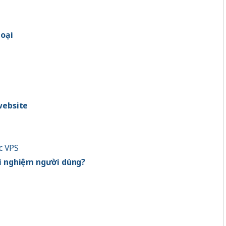
loại
website
c VPS
ải nghiệm người dùng?