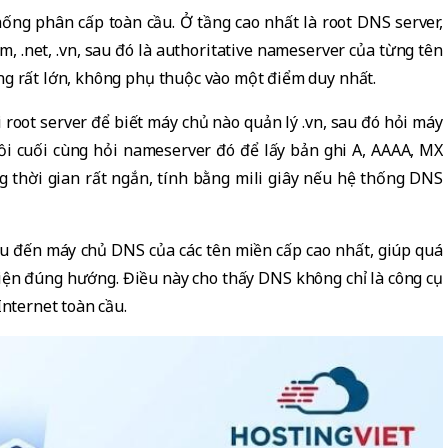
ng phân cấp toàn cầu. Ở tầng cao nhất là root DNS server,
m, .net, .vn, sau đó là authoritative nameserver của từng tên
ng rất lớn, không phụ thuộc vào một điểm duy nhất.
i root server để biết máy chủ nào quản lý .vn, sau đó hỏi máy
rồi cuối cùng hỏi nameserver đó để lấy bản ghi A, AAAA, MX
g thời gian rất ngắn, tính bằng mili giây nếu hệ thống DNS
ệu đến máy chủ DNS của các tên miền cấp cao nhất, giúp quá
hiện đúng hướng. Điều này cho thấy DNS không chỉ là công cụ
Internet toàn cầu.