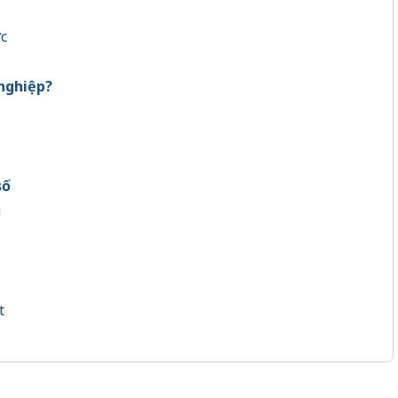
ợc
nghiệp?
số
u
t