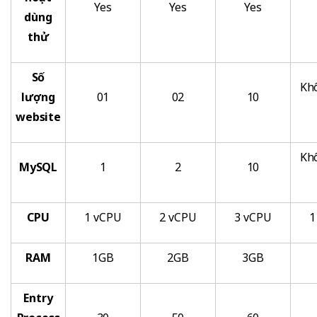
Yes
Yes
Yes
dùng
thử
Số
Khô
lượng
01
02
10
website
Khô
MySQL
1
2
10
CPU
1 vCPU
2 vCPU
3 vCPU
1
RAM
1GB
2GB
3GB
Entry