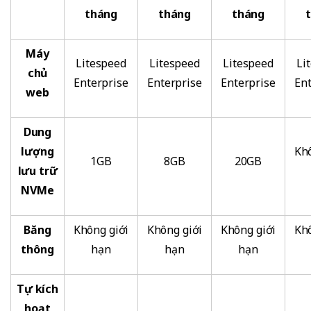
tháng
tháng
tháng
Máy
Litespeed
Litespeed
Litespeed
Li
chủ
Enterprise
Enterprise
Enterprise
Ent
web
Dung
lượng
Khô
1GB
8GB
20GB
lưu trữ
NVMe
Băng
Không giới
Không giới
Không giới
Khô
thông
hạn
hạn
hạn
Tự kích
hoạt