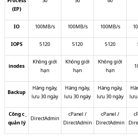
Process
30
50
60
(EP)
IO
100MB/s
100MB/s
100MB/s
1
IOPS
5120
5120
5120
Không giới
Không giới
Không giới
inodes
1
hạn
hạn
hạn
Hàng ngày,
Hàng ngày,
Hàng ngày,
Hàn
Backup
lưu 30 ngày
lưu 30 ngày
lưu 30 ngày
lưu
Công cụ
cPanel /
cPanel /
c
DirectAdmin
quản lý
DirectAdmin
DirectAdmin
Dir