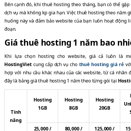
Bên cạnh đó, khi thuê hosting theo tháng, bạn có thể gặp
dịch vụ mà không kịp gia hạn. Việc thuê hosting theo năm 
huống này và đảm bảo website của bạn luôn hoạt động li
đoạn.
Giá thuê hosting 1 năm bao nhi
Khi lựa chọn hosting cho website, giá cả luôn là m
HostingViet
cung cấp dịch vụ cho
thuê hosting giá rẻ
với
hợp với nhu cầu khác nhau của các website, từ cá nhân 
đây là bảng giá thuê hosting 1 năm theo từng gói tại
Hosti
Hosting
Hosting
Hosting
Un
1GB
8GB
20GB
Tính
năng
25,000 /
80,000 /
125,000 /
15