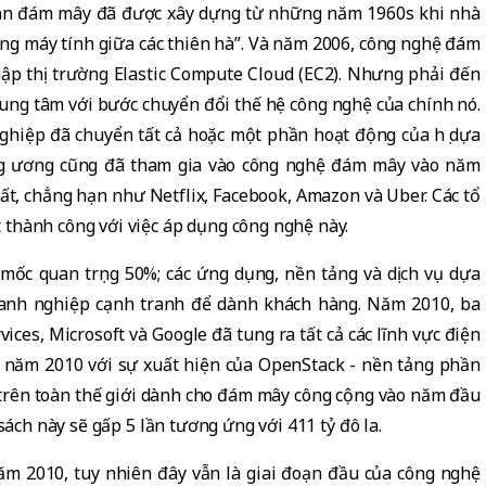
toán đám mây đã được xây dựng từ những năm 1960s khi nhà
mạng máy tính giữa các thiên hà”. Và năm 2006, công nghệ đám
ập thị trường Elastic Compute Cloud (EC2). Nhưng phải đến
ng tâm với bước chuyển đổi thế hệ công nghệ của chính nó.
ghiệp đã chuyển tất cả hoặc một phần hoạt động của họ dựa
ng ương cũng đã tham gia vào công nghệ đám mây vào năm
ất, chẳng hạn như Netflix, Facebook, Amazon và Uber. Các tổ
thành công với việc áp dụng công nghệ này.
 mốc quan trọng 50%; các ứng dụng, nền tảng và dịch vụ dựa
doanh nghiệp cạnh tranh để dành khách hàng. Năm 2010, ba
es, Microsoft và Google đã tung ra tất cả các lĩnh vực điện
a, năm 2010 với sự xuất hiện của OpenStack - nền tảng phần
rên toàn thế giới dành cho đám mây công cộng vào năm đầu
sách này sẽ gấp 5 lần tương ứng với 411 tỷ đô la.
m 2010, tuy nhiên đây vẫn là giai đoạn đầu của công nghệ