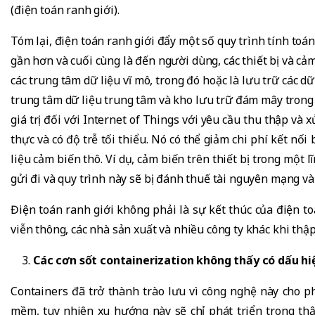
(điện toán ranh giới).
Tóm lại, điện toán ranh giới đẩy một số quy trình tính toá
gần hơn và cuối cùng là đến người dùng, các thiết bị và cả
các trung tâm dữ liệu vĩ mô, trong đó hoặc là lưu trữ các dữ
trung tâm dữ liệu trung tâm và kho lưu trữ đám mây trong
giá trị đối với Internet of Things với yêu cầu thu thập và 
thực và có độ trễ tối thiểu. Nó có thể giảm chi phí kết nối 
liệu cảm biến thô. Ví dụ, cảm biến trên thiết bị trong một l
gửi đi và quy trình này sẽ bị đánh thuế tài nguyên mạng và
Điện toán ranh giới không phải là sự kết thúc của điện t
viễn thông, các nhà sản xuất và nhiều công ty khác khi thậ
Các cơn sốt containerization không thấy có dấu hiệu
Containers đã trở thành trào lưu vì công nghệ này cho 
mềm, tuy nhiên xu hướng này sẽ chỉ phát triển trong thậ