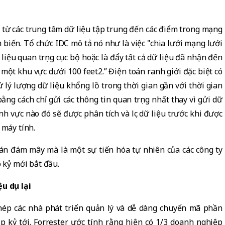
n từ các trung tâm dữ liệu tập trung đến các điểm trong mạng
m biến. Tổ chức IDC mô tả nó như là việc "chia lưới mạng lưới
 liệu quan trọng cục bộ hoặc là đẩy tất cả dữ liệu đã nhận đến
 một khu vực dưới 100 feet
2
.” Điện toán ranh giới đặc biệt có
xử lý lượng dữ liệu khổng lồ trong thời gian gần với thời gian
bằng cách chỉ gửi các thông tin quan trọng nhất thay vì gửi dữ
ĩnh vực nào đó sẽ được phân tích và lọc dữ liệu trước khi được
 máy tính.
oán đám mây mà là một sự tiến hóa tự nhiên của các công ty
p kỷ mới bắt đầu.
 dịu lại
phép các nhà phát triển quản lý và dễ dàng chuyển mã phần
p kỷ tới. Forrester ước tính rằng hiện có 1/3 doanh nghiệp