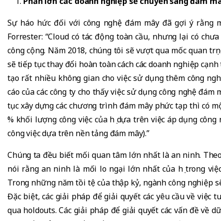
Phần lớn các doanh nghiệp sẽ chuyển sang đám m
Sự háo hức đối với công nghệ đám mây đã gợi ý rằng m
Forrester: “Cloud có tác động toàn cầu, nhưng lại có c
công cộng. Năm 2018, chúng tôi sẽ vượt qua mốc quan trọ
sẽ tiếp tục thay đổi hoàn toàn cách các doanh nghiệp cạn
tạo rất nhiều không gian cho việc sử dụng thêm công ng
cáo của các công ty cho thấy việc sử dụng công nghệ đám m
tục xây dựng các chương trình đám mây phức tạp thì có m
% khối lượng công việc của họ dựa trên việc áp dụng côn
công việc dựa trên nền tảng đám mây).”
Chúng ta đều biết mối quan tâm lớn nhất là an ninh. The
nói rằng an ninh là mối lo ngại lớn nhất của họ trong v
Trong những năm tồi tệ của thập kỷ, ngành công nghiệp s
Đặc biệt, các giải pháp để giải quyết các yêu cầu về việc 
qua holdouts. Các giải pháp để giải quyết các vấn đề về dữ