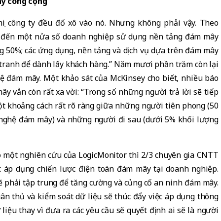
ây công cộng
ọi công ty đều đổ xô vào nó. Nhưng không phải vậy. Theo
hưa đến một nửa số doanh nghiệp sử dụng nền tảng đám mây
ng 50%; các ứng dụng, nền tảng và dịch vụ dựa trên đám mây
h tranh để dành lấy khách hàng.” Năm mươi phần trăm còn lại
hệ đám mây. Một khảo sát của McKinsey cho biết, nhiều báo
ây vẫn còn rất xa vời: “Trong số những người trả lời sẽ tiếp
ột khoảng cách rất rõ ràng giữa những người tiên phong (50
g nghệ đám mây) và những người đi sau (dưới 5% khối lượng
o một nghiên cứu của LogicMonitor thì 2/3 chuyên gia CNTT
iệc áp dụng chiến lược điện toán đám mây tại doanh nghiệp.
ẽ phải tập trung để tăng cường và củng cố an ninh đám mây.
tuân thủ và kiểm soát dữ liệu sẽ thúc đẩy việc áp dụng thông
 liệu thay vì đưa ra các yêu cầu sẽ quyết định ai sẽ là người