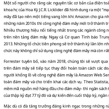
Một số người cho rằng các nguyên tắc cơ bản của điện 
khoa học của Hoa Kỳ J.C.R. Licklider đã hình dung ra một “
mây đã tạo nên một tiếng vang lớn khi Amazon cho gia nh
những năm 2010s thì công nghệ đám mây mới trở thành tru
Nhiều thương hiệu nổi tiếng nhất trong các ngành công n
trên nền tảng đám mây. Ngay cả Cơ quan Tình báo Tru
2013. Những tổ chức tiên phong sẽ trở thành kỳ lân lớn nh
chức này không chỉ sử dụng công nghệ đám mây mà còn rất 
Forrester tuyên bố, vào năm 2018, chúng tôi sẽ vượt qua
trên đám mây sẽ tiếp tục thay đổi hoàn toàn cách các 
người khổng lồ về công nghệ đám mây là Amazon Web Servic
toán đám mây và cho triển khai các dịch vụ. Theo Statist
mềm mã nguồn mở hàng đầu cho đám mây- thì ngân sách t
của thập kỷ đạt 77 tỷ đô và dự kiến đến cuối thập kỷ, ngân 
Mặc dù có đà tăng trưởng đáng kinh ngạc trong những nă