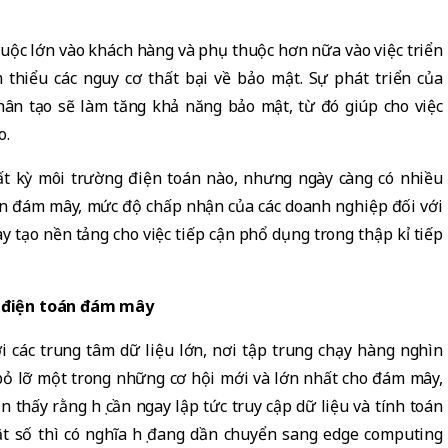
huộc lớn vào khách hàng và phụ thuộc hơn nữa vào việc triển
 thiểu các nguy cơ thất bại về bảo mật. Sự phát triển của
hân tạo sẽ làm tăng khả năng bảo mật, từ đó giúp cho việc
o.
bất kỳ môi trường điện toán nào, nhưng ngày càng có nhiều
án đám mây, mức độ chấp nhận của các doanh nghiệp đối với
 tạo nền tảng cho việc tiếp cận phổ dụng trong thập kỉ tiếp
ại điện toán đám mây
 các trung tâm dữ liệu lớn, nơi tập trung chạy hàng nghìn
bỏ lỡ một trong những cơ hội mới và lớn nhất cho đám mây,
n thấy rằng họ cần ngay lập tức truy cập dữ liệu và tính toán
ật số thì có nghĩa họ đang dần chuyển sang edge computing