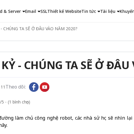
d & Server
Email
SSL
Thiết kế Website
Tin tức
Tài liệu
Khuyến
- CHÚNG TA SẼ Ở ĐÂU VÀO NĂM 2020?
KỶ - CHÚNG TA SẼ Ở ĐÂU
Theo dõi:
111
5 - (1 bình chọn)
ường làm chủ công nghệ robot, các nhà sử học sẽ nhìn lại
mây.