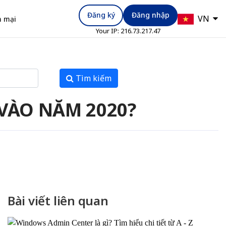
Đăng ký
Đăng nhập
VN
 mại
Your IP:
216.73.217.47
Tìm kiếm
 VÀO NĂM 2020?
Bài viết liên quan