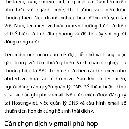
thể là .vn, .com, .com.vn, .net, .org hoặc các đuôi tên miền
phù hợp với ngành nghề, thị trường và chiến lược
thương hiệu. Nếu doanh nghiệp hoạt động chủ yếu tại
Việt Nam, tên miền .vn hoặc .com.vn thường được ưu tiên
vì thể hiện rõ tính địa phương và độ tin cậy với người
dùng trong nước.
Tên miền nên ngắn gọn, dễ đọc, dễ nhớ và trùng hoặc
gần trùng với tên thương hiệu. Ví dụ, doanh nghiệp có
thương hiệu là ABC Tech nên ưu tiên các tên miền như
abctech.vn hoặc abctech.com.vn. Sau khi có tên miền,
người dùng cần quyền quản lý DNS để thêm hoặc chỉnh
sửa các bản ghi phục vụ email. Nếu tên miền được đăng ký
tại HostingViet, việc quản lý DNS và cấu hình email sẽ
thuận tiện hơn do cùng hệ sinh thái dịch vụ.
Cần chọn dịch vụ email phù hợp