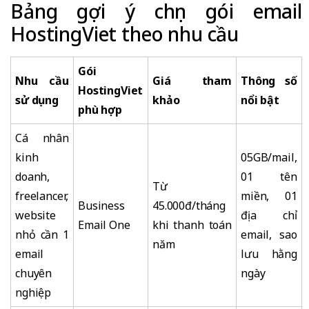
Bảng gợi ý chọn gói email
HostingViet theo nhu cầu
Gói
Nhu cầu
Giá tham
Thông số
HostingViet
sử dụng
khảo
nổi bật
phù hợp
Cá nhân
kinh
05GB/mail,
doanh,
01 tên
Từ
freelancer,
miền, 01
Business
45.000đ/tháng
website
địa chỉ
Email One
khi thanh toán
nhỏ cần 1
email, sao
năm
email
lưu hằng
chuyên
ngày
nghiệp