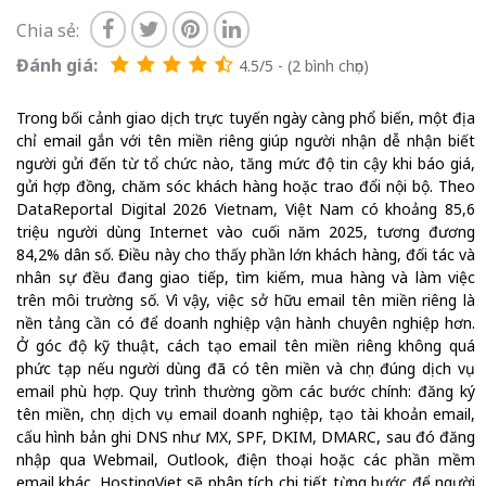
Chia sẻ:
Đánh giá:
4.5/5 - (2 bình chọn)
Trong bối cảnh giao dịch trực tuyến ngày càng phổ biến, một địa
chỉ email gắn với tên miền riêng giúp người nhận dễ nhận biết
người gửi đến từ tổ chức nào, tăng mức độ tin cậy khi báo giá,
gửi hợp đồng, chăm sóc khách hàng hoặc trao đổi nội bộ. Theo
DataReportal Digital 2026 Vietnam, Việt Nam có khoảng 85,6
triệu người dùng Internet vào cuối năm 2025, tương đương
84,2% dân số. Điều này cho thấy phần lớn khách hàng, đối tác và
nhân sự đều đang giao tiếp, tìm kiếm, mua hàng và làm việc
trên môi trường số. Vì vậy, việc sở hữu email tên miền riêng là
nền tảng cần có để doanh nghiệp vận hành chuyên nghiệp hơn.
Ở góc độ kỹ thuật, cách tạo email tên miền riêng không quá
phức tạp nếu người dùng đã có tên miền và chọn đúng dịch vụ
email phù hợp. Quy trình thường gồm các bước chính: đăng ký
tên miền, chọn dịch vụ email doanh nghiệp, tạo tài khoản email,
cấu hình bản ghi DNS như MX, SPF, DKIM, DMARC, sau đó đăng
nhập qua Webmail, Outlook, điện thoại hoặc các phần mềm
email khác. HostingViet sẽ phân tích chi tiết từng bước để người