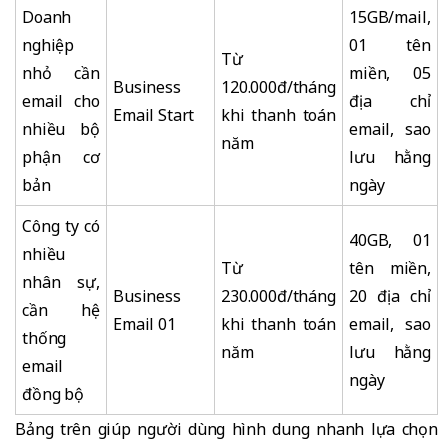
Doanh
15GB/mail,
nghiệp
01 tên
Từ
nhỏ cần
miền, 05
Business
120.000đ/tháng
email cho
địa chỉ
Email Start
khi thanh toán
nhiều bộ
email, sao
năm
phận cơ
lưu hằng
bản
ngày
Công ty có
40GB, 01
nhiều
Từ
tên miền,
nhân sự,
Business
230.000đ/tháng
20 địa chỉ
cần hệ
Email 01
khi thanh toán
email, sao
thống
năm
lưu hằng
email
ngày
đồng bộ
Bảng trên giúp người dùng hình dung nhanh lựa chọn