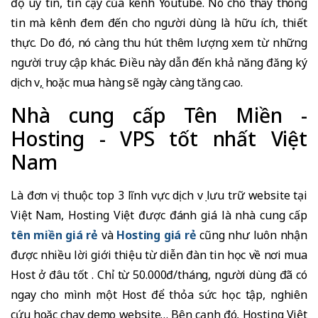
độ uy tín, tin cậy của kênh Youtube. Nó cho thấy thông
tin mà kênh đem đến cho người dùng là hữu ích, thiết
thực. Do đó, nó càng thu hút thêm lượng xem từ những
người truy cập khác. Điều này dẫn đến khả năng đăng ký
dịch vụ, hoặc mua hàng sẽ ngày càng tăng cao.
Nhà cung cấp Tên Miền -
Hosting - VPS tốt nhất Việt
Nam
Là đơn vị thuộc top 3 lĩnh vực dịch vụ lưu trữ website tại
Việt Nam, Hosting Việt được đánh giá là nhà cung cấp
tên miền giá rẻ
và
Hosting giá rẻ
cũng như luôn nhận
được nhiều lời giới thiệu từ diễn đàn tin học về nơi mua
Host ở đâu tốt . Chỉ từ 50.000đ/tháng, người dùng đã có
ngay cho mình một Host để thỏa sức học tập, nghiên
cứu hoặc chạy demo website… Bên cạnh đó, Hosting Việt