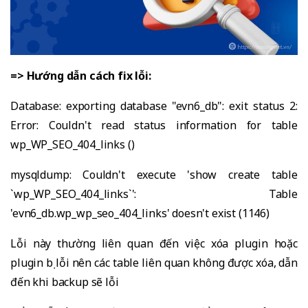
=> Hướng dẫn cách fix lỗi:
Database: exporting database "evn6_db": exit status 2:
Error: Couldn't read status information for table
wp_WP_SEO_404_links ()
mysqldump: Couldn't execute 'show create table
`wp_WP_SEO_404_links`': Table
'evn6_db.wp_wp_seo_404_links' doesn't exist (1146)
Lỗi này thường liên quan đến việc xóa plugin hoặc
plugin bị lỗi nên các table liên quan không được xóa, dẫn
đến khi backup sẽ lỗi