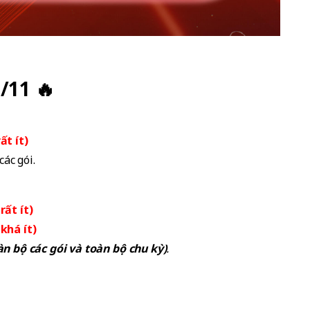
/11 🔥
rất ít)
ác gói.
 rất ít)
 khá ít)
n bộ các gói và toàn bộ chu kỳ)
.