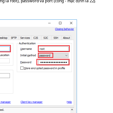
g là root), password và port (cổng - mặc định là 22).