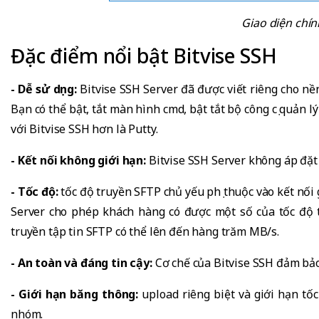
Giao diện chín
Đặc điểm nổi bật Bitvise SSH
- Dễ sử dụng:
Bitvise SSH Server đã được viết riêng cho nền
Bạn có thể bật, tắt màn hình cmd, bật tắt bộ công cụ quản lý
với Bitvise SSH hơn là Putty.
- Kết nối không giới hạn:
Bitvise SSH Server không áp đặt 
- Tốc độ:
tốc độ truyền SFTP chủ yếu phụ thuộc vào kết nối
Server cho phép khách hàng có được một số của tốc độ t
truyền tập tin SFTP có thể lên đến hàng trăm MB/s.
- An toàn và đáng tin cậy:
Cơ chế của Bitvise SSH đảm bảo
- Giới hạn băng thông:
upload riêng biệt và giới hạn tố
nhóm.