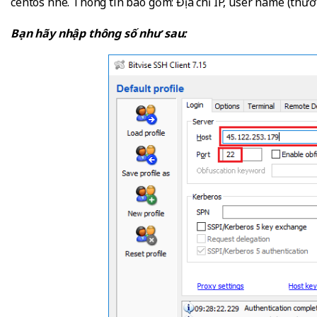
centos nhé. Thông tin bao gồm: Địa chỉ IP, user name (thườn
Bạn hãy nhập thông số như sau: