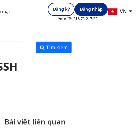
Đăng ký
Đăng nhập
VN
 mại
Your IP:
216.73.217.22
Tìm kiếm
 SSH
Bài viết liên quan