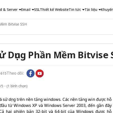
d & Server
Email
SSL
Thiết kế Website
Tin tức
Tài liệu
Khuyến
 Mềm Bitvise SSH
Sử Dụng Phần Mềm Bitvise
Theo dõi:
1615
/5 - (1 bình chọn)
và sử dụng trên nền tảng windows. Các nền tảng win được hỗ
t đầu từ Windows XP và Windows Server 2003, đến gần đây
Cả hai phiên bản 32-bit và 64-bit của Windows được hỗ