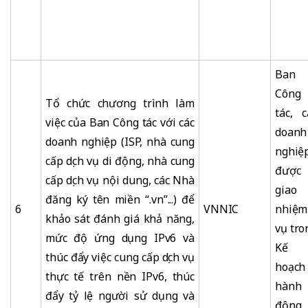
Ban
Công
Tổ chức chương trình làm
tác, c
việc của Ban Công tác với các
doanh
doanh nghiệp (ISP, nhà cung
nghiệ
cấp dịch vụ di động, nhà cung
được
cấp dịch vụ nội dung, các Nhà
giao
đăng ký tên miền “.vn”...) để
6
VNNIC
nhiệm
khảo sát đánh giá khả năng,
vụ tro
mức độ ứng dụng IPv6 và
Kế
thúc đẩy việc cung cấp dịch vụ
hoạch
thực tế trên nền IPv6, thúc
hành
đẩy tỷ lệ người sử dụng và
động