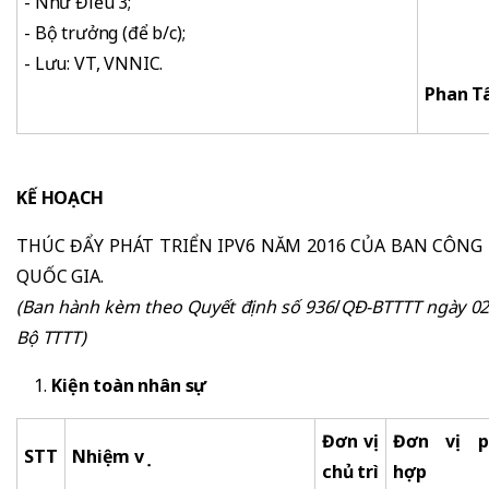
- Như Điều 3;
- Bộ trưởng (để b/c);
- Lưu: VT, VNNIC.
Phan 
KẾ HOẠCH
THÚC ĐẨY PHÁT TRIỂN IPV6 NĂM 2016 CỦA BAN CÔNG 
QUỐC GIA.
(Ban hành k
è
m theo Quyế
t định số 936
/
QĐ-BT
TTT ngày 0
Bộ TTTT
)
Kiện toàn nhân sự
Đơn vị
Đơn vị
ph
STT
Nhiệm vụ
chủ
trì
hợp