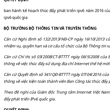
ban hành kế hoạch thúc đẩy phát triển ipv6 năm 2016 của
ipv6 quốc gia
BỘ TRƯỞNG BỘ THÔNG TIN VÀ TRUYỀN THÔNG
Căn cứ
Nghị định số 1
32
/
2013
/
NĐ-CP ngày 16
/
10
/
2013 c
nhiệm vụ, quyền hạn và cơ cấu tổ chứ
c của Bộ Thông t
in v
Că
n cứ
Chỉ
thị số 03
/
2008
/
CT-BTTTT ngày 06
/
5
/
2008 của 
thông về việc thúc đẩy sử dụng địa chỉ
Internet thế hệ mới
Căn cứ Quyết định số 541
/
QĐ-BTTTT
ngày 07
/
04
/
2016 của 
thông về việc kiện toàn thà
nh viên Ban Công tác thúc đẩ
y 
Theo đ
ề nghị của Giám đ
ốc Trung tâm Internet Việt Nam
đẩy phát triển IPv6 quốc gia.
QUYẾT ĐỊNH: