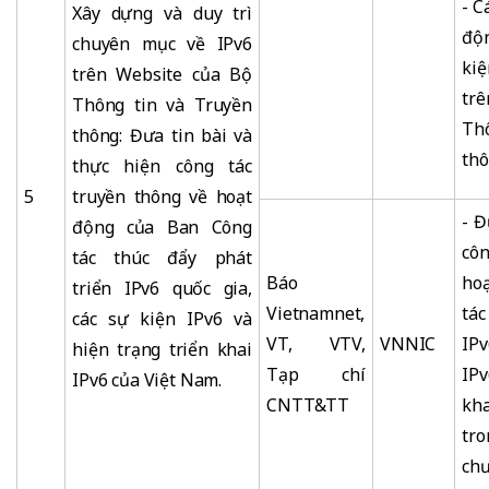
- C
Xây dựng và duy trì
độn
chuyên mục về IPv6
ki
trên Website của Bộ
tr
Thông tin và Truyền
Th
thông: Đưa tin bài và
thô
thực hiện công tác
5
truyền thông về hoạt
- Đ
động của Ban Công
côn
tác thúc đẩy phát
Báo
ho
triển IPv6 quốc gia,
Vietnamnet,
tá
các sự kiện IPv6 và
VT, VTV,
VNNIC
IPv
hiện trạng triển khai
Tạp chí
IPv
IPv6 của Việt Nam.
CNTT&TT
kh
tr
chư