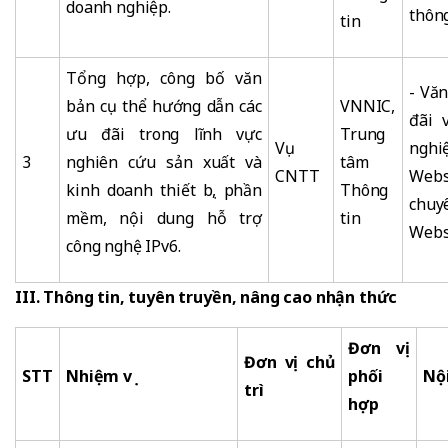
doanh nghiệp.
thông
tin
Tổng hợp, công bố văn
- Vă
bản cụ thể hướng dẫn các
VNNIC,
đãi 
ưu đãi trong lĩnh vực
Trung
Vụ
nghi
3
nghiên cứu sản xuất và
tâm
CNTT
Web
kinh doanh thiết bị, phần
Thông
chu
mềm, nội dung hỗ trợ
tin
Webs
công nghệ IPv6.
III. Thông tin, tuyên truyền, nâng cao nhận thức
Đơn vị
Đơn vị chủ
STT
Nhiệm vụ
phối
Nội
trì
hợp