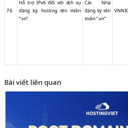
Hỗ trợ IPv6 đối với dịch vụ
Các Nhà
7.6
đăng ký, hosting tên miền
đăng ký tên
VNNI
“.vn”
miền “.vn”
Bài viết liên quan