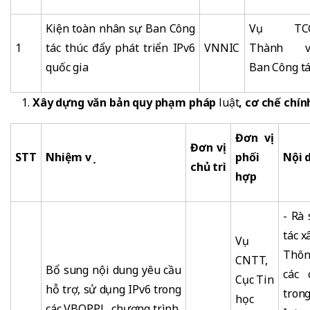
Kiện toàn nhân sự Ban Công
Vụ TCC
1
tác thúc đẩy phát triển IPv6
VNNIC
Thành v
quốc gia
Ban Công t
Xây dựng văn bản quy phạm pháp
luật
, cơ chế chín
Đơn vị
Đơn vị
STT
Nhiệm vụ
phối
Nội 
chủ trì
hợp
- Rà
tác 
Vụ
Thôn
CNTT,
Bổ sung nội dung yêu cầu
các 
Cục Tin
hỗ trợ, sử dụng IPv6 trong
tron
học
các VBQPPL, chương trình,