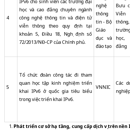
IPv6 cho sinh viên các trường đại
nghệ
Bưu c
học và cao đẳng chuyên ngành
thông
Viễn
4
công nghệ thông tin và điện tử
tin - Bộ
thông
viễn thông theo quy định tại
Giáo
trườn
khoản 5, Điều 18, Nghị định số
dục và
học,
72/2013/NĐ-CP của Chính phủ.
đào tạo
đẳng
Tổ chức đoàn công tác đi tham
quan học tập kinh nghiệm triển
Các d
5
VNNIC
khai IPv6 ở quốc gia tiêu biểu
nghiệ
trong việc triển khai IPv6.
Phát triển cơ sở hạ tầng, cung cấp dịch vụ trên nền 