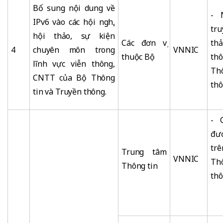
Bổ sung nội dung về
- 
IPv6 vào các hội nghị,
tru
hội thảo, sự kiện
Các đơn vị
th
4
chuyên môn trong
VNNIC
thuộc Bộ
th
lĩnh vực viễn thông,
Th
CNTT của Bộ Thông
thô
tin và Truyền thông.
- 
đượ
tr
Trung tâm
VNNIC
Th
Thông tin
thô