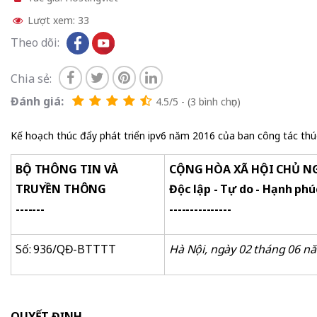
Lượt xem: 33
Theo dõi:
Chia sẻ:
Đánh giá:
4.5/5 - (3 bình chọn)
Kế hoạch thúc đẩy phát triển ipv6 năm 2016 của ban công tác thúc
BỘ THÔNG TIN VÀ
CỘNG HÒA XÃ HỘI CHỦ N
TRUYỀN THÔNG
Độc lập - Tự do - Hạnh phú
-------
---------------
Số: 936/QĐ-BTTTT
Hà Nội
, ngày 02
tháng 06
nă
QUYẾT ĐỊNH