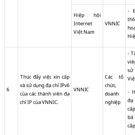
- 
Hiệp hội
th
Internet
VNNIC
ho
Việt Nam
Hiệ
- T
viê
sử 
Thúc đẩy việc xin cấp
Các tổ
Việ
và sử dụng địa chỉ IPv6
chức,
6
VNNIC
- 
của các thành viên địa
doanh
địa
chỉ IP của VNNIC.
nghiệp
cấp
bá
cấp