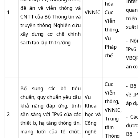
Inte
hóa,
đề án về viễn thông và
quan
1
VNNIC
Cục
CNTT của Bộ Thông tin và
triể
Viễn
truyền thông; Nghiên cứu
xuất 
thông,
xây dựng cơ chế chính
Vụ
- Nộ
sách tạo lập thị trường.
Pháp
IPv6
chế
VBQP
án có
Cục
- Bộ
Bổ sung các bộ tiêu
Viễn
về I
chuẩn, quy chuẩn yêu cầu
Vụ
thông,
áp dụ
khả năng đáp ứng, tính
Khoa
VNNIC,
2
sẵn sàng với IPv6 của các
học và
- Cá
Trung
thiết bị, hạ tầng thông tin,
Công
được
tâm
mạng lưới của tổ chức,
nghệ
Bộ T
Thông