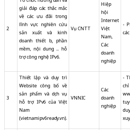
Tổ chức hướng dẫn và
Hiệp
giải đáp các thắc mắc
hội
về các ưu đãi trong
Internet
lĩnh vực nghiên cứu
- P
2
Vụ CNTT
Việt
sản xuất và kinh
các
Nam,
doanh thiết bị, phần
Các
mềm, nội dung ... hỗ
doanh
trợ công nghệ IPv6.
nghiệp
Thiết lập và duy trì
- T
Website công bố về
chỉ
Các
sản phẩm và dịch vụ
www
3
VNNIC
doanh
hỗ trợ IPv6 của Việt
tuy
nghiệp
Nam
du
(vietnamipv6ready.vn).
xuy