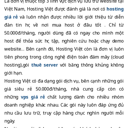
Là đơn vị thuộc top 3 lĩnh vực dịch vụ lưu trữ website tại
Việt Nam, Hosting Việt được đánh giá là nơi có
hosting
giá rẻ
và luôn nhận được nhiều lời giới thiệu từ diễn
đàn tin học về nơi mua host ở đâu tốt . Chỉ từ
50.000đ/tháng, người dùng đã có ngay cho mình một
host để thỏa sức học tập, nghiên cứu hoặc chạy demo
website… Bên cạnh đó, Hosting Việt còn là đơn vị luôn
tiên phong trong công nghệ điện toán đám mây (cloud
hosting),gói
thuê server
với băng thông khủng không
giới hạn.
Hosting Việt có đa dạng gói dịch vụ, bên cạnh những gói
giá siêu rẻ 50.000đ/tháng, nhà cung cấp còn có
những
vps giá rẻ
chất lượng dành cho nhiều nhóm
doanh nghiệp khác nhau. Các gói này luôn đáp ứng đủ
nhu cầu lưu trữ, truy cập hàng chục nghìn người mỗi
ngày.