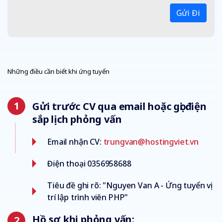
Gửi Đi
Những điều cần biết khi ứng tuyển
Gửi trước CV qua email hoặc gọi điện
sắp lịch phỏng vấn
Email nhận CV:
trungvan@hostingviet.vn
Điện thoại 0356958688
Tiêu đề ghi rõ: "Nguyen Van A - Ứng tuyển vị
trí lập trình viên PHP"
Hồ sơ khi phỏng vấn: