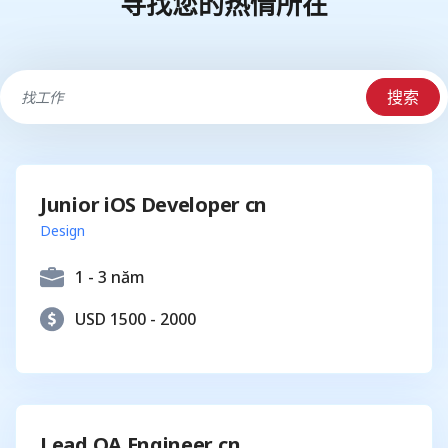
寻找您的热情所在
搜索
Junior iOS Developer cn
Design
1 - 3 năm
USD 1500 - 2000
Lead QA Engineer cn