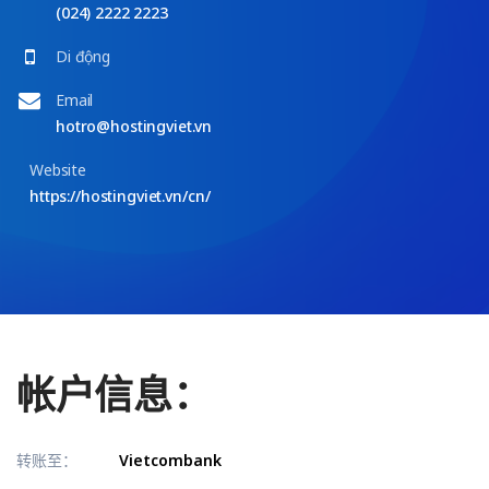
(024) 2222 2223
Di động
Email
hotro@hostingviet.vn
Website
https://hostingviet.vn/cn/
帐户信息：
转账至：
Vietcombank