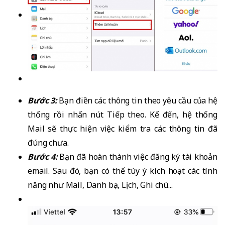
Bước 3:
Bạn điền các thông tin theo yêu cầu của hệ
thống rồi nhấn nút Tiếp theo. Kế đến, hệ thống
Mail sẽ thực hiện việc kiểm tra các thông tin đã
đúng chưa.
Bước 4:
Bạn đã hoàn thành việc đăng ký tài khoản
email. Sau đó, bạn có thể tùy ý kích hoạt các tính
năng như Mail, Danh bạ, Lịch, Ghi chú...