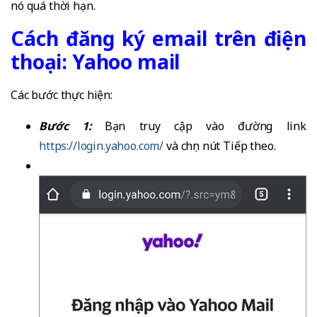
nó quá thời hạn.
Cách đăng ký email trên điện
thoại: Yahoo mail
Các bước thực hiện:
Bước 1:
Bạn truy cập vào đường link
https://login.yahoo.com/
và chọn nút Tiếp theo.