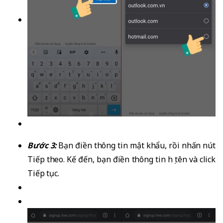
Bước 3:
Bạn điền thông tin mật khẩu, rồi nhấn nút
Tiếp theo. Kế đến, bạn điền thông tin họ tên và click
Tiếp tục.