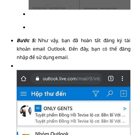
Bước 5:
Như vậy, bạn đã hoàn tất đăng ký tài
khoản email Outlook. Đến đây, bạn có thể đăng
nhập để sử dụng email.