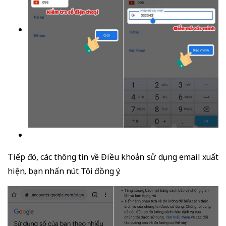
Tiếp đó, các thông tin về Điều khoản sử dụng email xuất
hiện, bạn nhấn nút Tôi đồng ý.